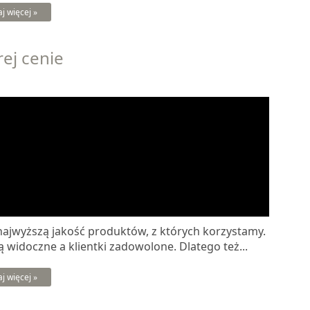
aj więcej »
ej cenie
jwyższą jakość produktów, z których korzystamy.
 widoczne a klientki zadowolone. Dlatego też...
aj więcej »