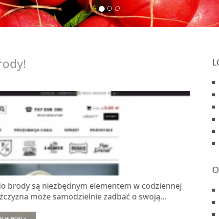
rody!
L
O
ki do brody są niezbędnym elementem w codziennej
ężczyzna może samodzielnie zadbać o swoją...
aj więcej »