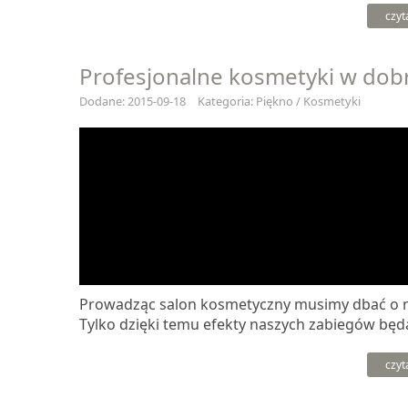
czyt
Profesjonalne kosmetyki w dobr
Dodane: 2015-09-18
Kategoria: Piękno / Kosmetyki
Prowadząc salon kosmetyczny musimy dbać o na
Tylko dzięki temu efekty naszych zabiegów będą
czyt