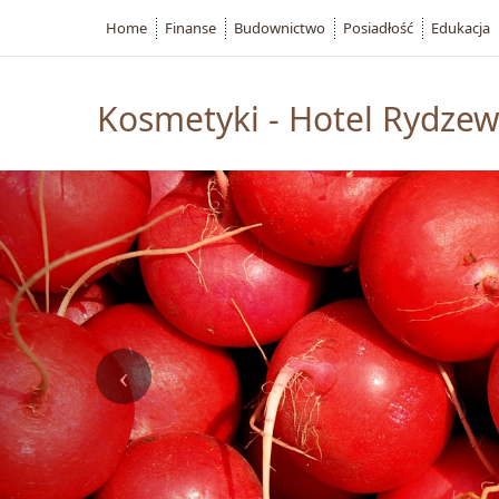
Home
Finanse
Budownictwo
Posiadłość
Edukacja
Kosmetyki - Hotel Rydzew