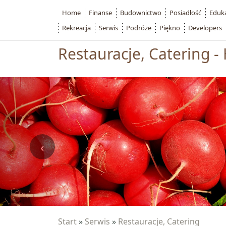
Home
Finanse
Budownictwo
Posiadłość
Eduk
Rekreacja
Serwis
Podróże
Piękno
Developers
Restauracje, Catering -
Start
»
Serwis
»
Restauracje, Catering