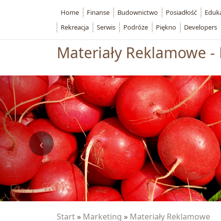
Home
Finanse
Budownictwo
Posiadłość
Eduk
Rekreacja
Serwis
Podróże
Piękno
Developers
Materiały Reklamowe - 
Start
»
Marketing
»
Materiały Reklamowe