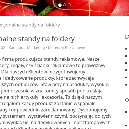
esjonalne standy na foldery
L
nalne standy na foldery
-02
Kategoria: Marketing / Materiały Reklamowe
o firma produkująca standy reklamowe. Nasze
ldery, regały, czy ścianki reklamowe to prawdziwy
. Dla naszych Klientów przygotowujemy
e i dedykowane produkty, które zachwycają
jszych odbiorców. Stawiamy na produkty wysokiej
re jednocześnie w znakomity sposób podkreślają
na nich artykuły i akcesoria. To dzięki naszym
O
y regałom każdy produkt zostanie wspaniale
ny i odpowiednio zareklamowany. Dysponujemy
sy systemami wystawienniczymi, poczynając od tych
ym wyglądzie, na dedykowanych i niesztampowych
naszych Klientów projektujemy najlepsze i