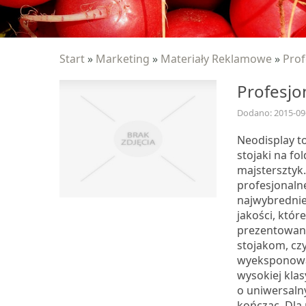
Start
»
Marketing
»
Materiały Reklamowe
»
Prof
Profesjo
Dodano: 2015-09
Neodisplay t
stojaki na fo
majstersztyk
profesjonaln
najwybrednie
jakości, któ
prezentowane 
stojakom, cz
wyeksponowa
wysokiej kla
o uniwersaln
kończąc. Dla 