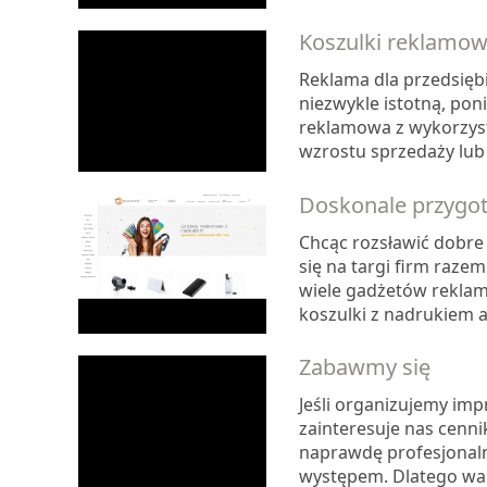
Koszulki reklamow
Reklama dla przedsiębi
niezwykle istotną, p
reklamowa z wykorzyst
wzrostu sprzedaży lub 
Doskonale przygo
Chcąc rozsławić dobre
się na targi firm raz
wiele gadżetów reklamo
koszulki z nadrukiem a
Zabawmy się
Jeśli organizujemy im
zainteresuje nas cenni
naprawdę profesjonaln
występem. Dlatego wart