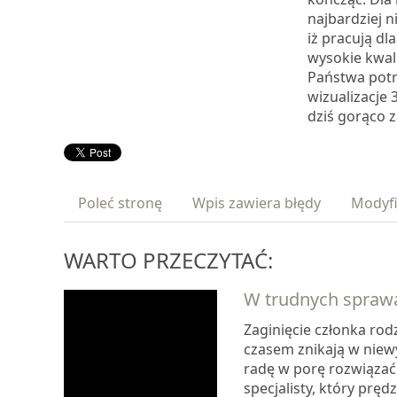
najbardziej n
iż pracują dla
wysokie kwali
Państwa potrz
wizualizacje 
dziś gorąco 
Poleć stronę
Wpis zawiera błędy
Modyfi
WARTO PRZECZYTAĆ:
W trudnych spraw
Zaginięcie członka rodz
czasem znikają w niewy
radę w porę rozwiązać 
specjalisty, który pręd