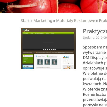
Start
»
Marketing
»
Materiały Reklamowe
»
Prak
Praktycz
Dodano: 2019-09
Sposobem na 
wytwarzanie 
DM Display 
działaniach 
opracowuje s
Wieloletnie 
pozwalają na
kształtach. 
W ofercie zna
Rośnie liczba
przedstawiają
pomysły na st