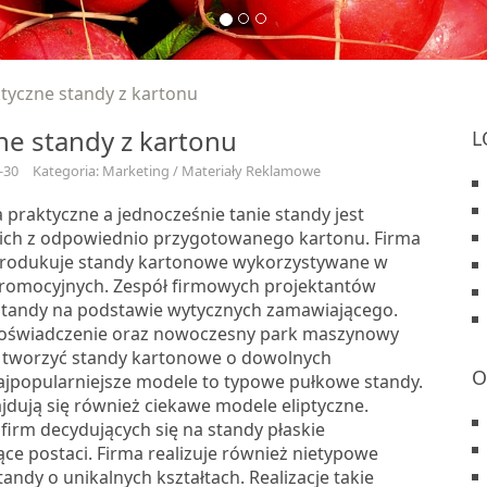
tyczne standy z kartonu
ne standy z kartonu
L
-30
Kategoria: Marketing / Materiały Reklamowe
praktyczne a jednocześnie tanie standy jest
ich z odpowiednio przygotowanego kartonu. Firma
produkuje standy kartonowe wykorzystywane w
promocyjnych. Zespół firmowych projektantów
tandy na podstawie wytycznych zamawiającego.
doświadczenie oraz nowoczesny park maszynowy
 tworzyć standy kartonowe o dowolnych
O
Najpopularniejsze modele to typowe pułkowe standy.
jdują się również ciekawe modele eliptyczne.
 firm decydujących się na standy płaskie
ce postaci. Firma realizuje również nietypowe
andy o unikalnych kształtach. Realizacje takie