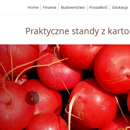
Home
Finanse
Budownictwo
Posiadłość
Edukacja
Praktyczne standy z kart