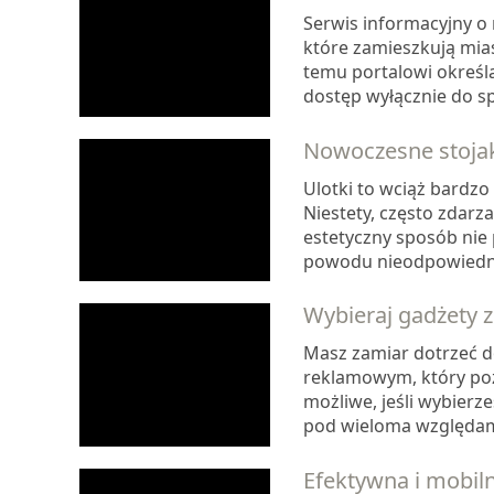
Serwis informacyjny o
które zamieszkują mia
temu portalowi określ
dostęp wyłącznie do sp
Nowoczesne stojaki
Ulotki to wciąż bardz
Niestety, często zdarz
estetyczny sposób nie p
powodu nieodpowiedniej
Wybieraj gadżety 
Masz zamiar dotrzeć 
reklamowym, który pozwo
możliwe, jeśli wybier
pod wieloma względami.
Efektywna i mobil