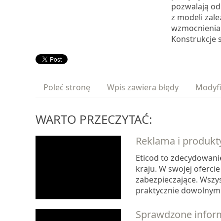
pozwalają odr
z modeli zal
wzmocnienia 
Konstrukcje 
Poleć stronę
Wpis zawiera błędy
Modyfi
WARTO PRZECZYTAĆ:
Reklama i produkt
Eticod to zdecydowani
kraju. W swojej ofercie
zabezpieczające. Wszys
praktycznie dowolnym 
Sprawdzone infor