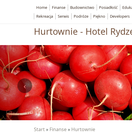
Home
Finanse
Budownictwo
Posiadłość
Eduk
Rekreacja
Serwis
Podróże
Piękno
Developers
Hurtownie - Hotel Rydz
Start
»
Finanse
»
Hurtownie