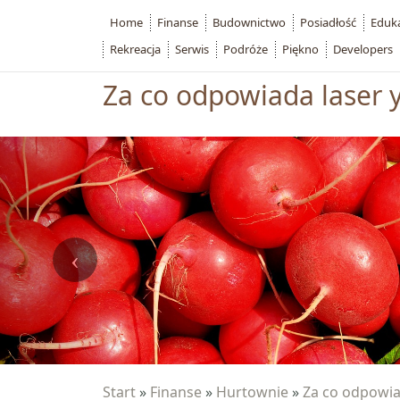
Home
Finanse
Budownictwo
Posiadłość
Eduk
Rekreacja
Serwis
Podróże
Piękno
Developers
Za co odpowiada laser 
Start
»
Finanse
»
Hurtownie
»
Za co odpowia