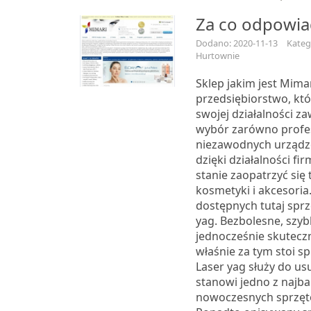
Za co odpowia
Dodano: 2020-11-13
Kateg
Hurtownie
Sklep jakim jest Mimar
przedsiębiorstwo, kt
swojej działalności za
wybór zarówno profesj
niezawodnych urządz
dzięki działalności fi
stanie zaopatrzyć się
kosmetyki i akcesoria
dostępnych tutaj sprz
yag. Bezbolesne, szybk
jednocześnie skuteczn
właśnie za tym stoi sp
Laser yag służy do us
stanowi jedno z najba
nowoczesnych sprzęt