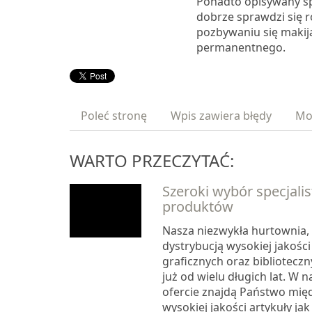
Ponadto opisywany s
dobrze sprawdzi się 
pozbywaniu się makij
permanentnego.
Poleć stronę
Wpis zawiera błędy
Mo
WARTO PRZECZYTAĆ:
Szeroki wybór specjali
produktów
Nasza niezwykła hurtownia, 
dystrybucją wysokiej jakośc
graficznych oraz biblioteczn
już od wielu długich lat. W
ofercie znajdą Państwo międ
wysokiej jakości artykuły jak 