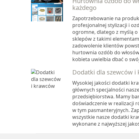
Hurtownia ozdób do w
każdego
Zapotrzebowanie na produk
profesjonalnej stylizacji i o
ogromne, dlatego z myślą o
sklepów z takimi elementami
zadowolenie klientów powst
hurtownia ozdób do włosów
kobieta uwielbia dbać o swój.
Dodatki dla szewców i
Wysokiej jakości dodatki kra
głównych specjalności nasz
przedsiębiorstwa. Mamy ba
doświadczenie w realizacji 
w tym pasmanteryjnych. Za
wszystkie nasze dodatki kra
wykonane z najwyższej jakośc