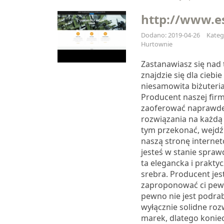
http://www.e
Dodano: 2019-04-26
Kateg
Hurtownie
Zastanawiasz się nad 
znajdzie się dla cieb
niesamowita biżuteria
Producent naszej firm
zaoferować naprawdę 
rozwiązania na każdą 
tym przekonać, wejdź
naszą stronę internet
jesteś w stanie spraw
ta elegancka i praktyc
srebra. Producent jes
zaproponować ci pewn
pewno nie jest podra
wyłącznie solidne ro
marek, dlatego koniec