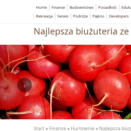
Home
Finanse
Budownictwo
Posiadłość
Eduk
Rekreacja
Serwis
Podróże
Piękno
Developers
Najlepsza biużuteria ze
Start
»
Finanse
»
Hurtownie
»
Najlepsza biuż