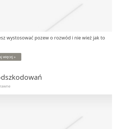
sz wystosować pozew o rozwód i nie wież jak to
aj więcej »
 odszkodowań
Prawne