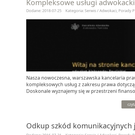
Kompleksowe usługi adwokack
Dodane: 2018-07-25
Kategoria: Serwis / Adwokaci, Porady 
Nasza nowoczesna, warszawska kancelaria pra
kompleksowych usług z zakresu prawa dotycząc
Doskonale wyznajemy się w przestrzeni finansow
czyt
Odkup szkód komunikacyjnych je