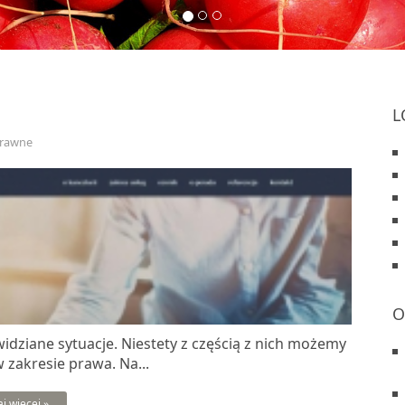
L
Prawne
O
idziane sytuacje. Niestety z częścią z nich możemy
 zakresie prawa. Na...
aj więcej »