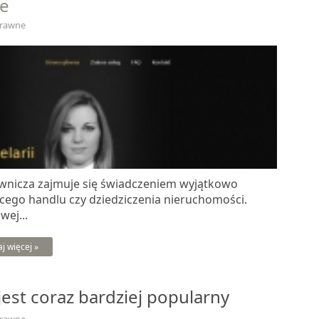
ie
Prawne
wnicza zajmuje się świadczeniem wyjątkowo
ego handlu czy dziedziczenia nieruchomości.
ej...
aj więcej »
st coraz bardziej popularny