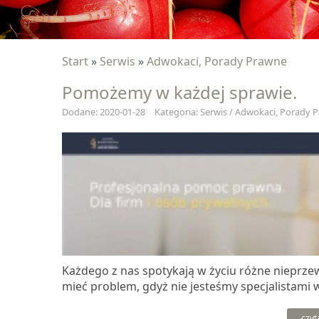
Start
»
Serwis
»
Adwokaci, Porady Prawne
Pomożemy w każdej sprawie.
Dodane: 2020-01-28
Kategoria: Serwis / Adwokaci, Porady 
Każdego z nas spotykają w życiu różne nieprzew
mieć problem, gdyż nie jesteśmy specjalistami w
czyt