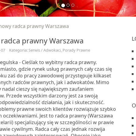
howy radca prawny Warszawa
L
 radca prawny Warszawa
-07
Kategoria: Serwis / Adwokaci, Porady Prawne
egulska - Cieślak to wybitny radca prawny.
miasto, gdzie rynek usług prawnych cały czas się
roku zaś do pracy zawodowej przystępuje kilkaset
nych radców prawnych, jak i adwokatów. Mimo
 nadal cieszy się największym zaufaniem
. Przede wszystkim darzony jest za swoją
dpowiedzialność działania, jak i skuteczność.
O
oblemy prawne swoich klientów rozwiązuje szybko
ch oczekiwaniami. Jest to radca prawny (Warszawa
elarii) specjalizujący się w szczególności w prawie
prawie cywilnym. Radca cały czas jednak rozwija
h zawodowych zainteresowań. Obecnie jako