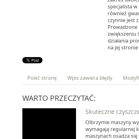
specjalista 
również gwar
czynnie jest
Prowadzone p
zwiększeniu 
działania pr
na jej stroni
Poleć stronę
Wpis zawiera błędy
Modyfi
WARTO PRZECZYTAĆ:
Skuteczne czyszc
Olbrzymie maszyny wy
wymagają regularnej ko
maszynach osadza się 