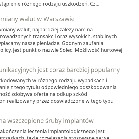
pienie różnego rodzaju uszkodzeń. Cz...
ymiany walut w Warszawie
miany walut, najbardziej zależy nam na
rowadzanych transakcji oraz wysokich, stabilnych
ypłacamy nasze pieniądze. Godnym zaufania
olicy, jest punkt o nazwie Solec. Możliwość hurtowej
ikacyjnych jest coraz bardziej popularny
zkodowanych w różnego rodzaju wypadkach i
anie z tego tytułu odpowiedniego odszkodowania
ność zdobywa oferta na odkup szkód
 on realizowany przez doświadczone w tego typu
 na wszczepione śruby implantów
kończenia leczenia implantologicznego jest
atrzaskach, takie rozwiązania stosowane są we