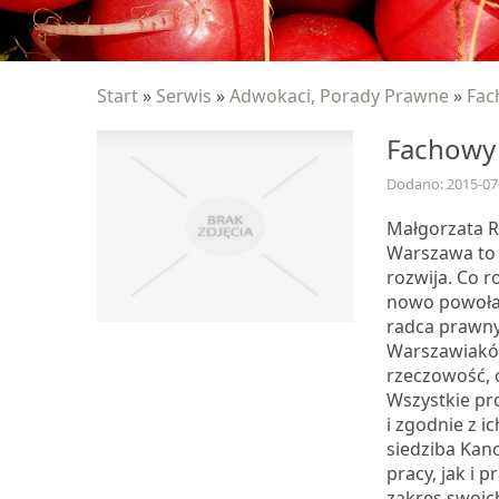
Start
»
Serwis
»
Adwokaci, Porady Prawne
»
Fac
Fachowy
Dodano: 2015-07
Małgorzata R
Warszawa to 
rozwija. Co 
nowo powoła
radca prawny
Warszawiaków
rzeczowość, o
Wszystkie pr
i zgodnie z i
siedziba Kanc
pracy, jak i 
zakres swoic