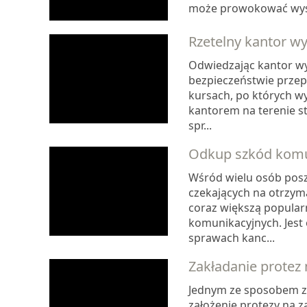
może prowokować wystą
Rzetelny kantor w
Odwiedzając kantor wy
bezpieczeństwie przep
kursach, po których w
kantorem na terenie st
spr...
Odkup szkód komun
Wśród wielu osób pos
czekających na otrzym
coraz większą popular
komunikacyjnych. Jest
sprawach kanc...
Zakładanie protez
Jednym ze sposobem za
założenie protezy na z