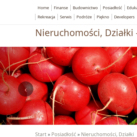
Home
Finanse
Budownictwo
Posiadłość
Eduk
Rekreacja
Serwis
Podróże
Piękno
Developers
Nieruchomości, Działki 
Start
»
Posiadłość
»
Nieruchomości, Działki