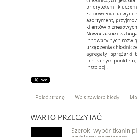
chłodniczych, jest dla
priorytetem i kluczem
zamówienia na wymie
asortyment, przyjmo
klientów biznesowych,
Nowoczesne i wzboga
innowacyjnych rozwią
urządzenia chłodnicze
agregaty i sprężarki,
centralnym punktem,
instalacji.
Poleć stronę
Wpis zawiera błędy
Mo
WARTO PRZECZYTAĆ:
Szeroki wybór tkanin p