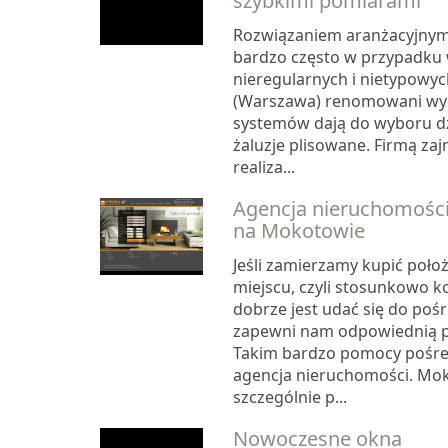
szybkimi pomiarami
Rozwiązaniem aranżacyjny
bardzo często w przypadku
nieregularnych i nietypowych
(Warszawa) renomowani wy
systemów dają do wyboru dzi
żaluzje plisowane. Firmą zaj
realiza...
Agencja nieruchomośc
na Mokotowie
Jeśli zamierzamy kupić poło
miejscu, czyli stosunkowo k
dobrze jest udać się do pośr
zapewni nam odpowiednią p
Takim bardzo pomocy pośre
agencja nieruchomości. Mo
szczególnie p...
Nowoczesne okna