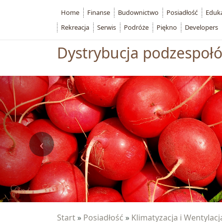
Home
Finanse
Budownictwo
Posiadłość
Eduk
Rekreacja
Serwis
Podróże
Piękno
Developers
Dystrybucja podzespołów
Start
»
Posiadłość
»
Klimatyzacja i Wentylacj