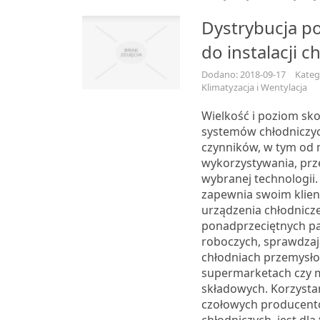
Dystrybucja p
do instalacji c
Dodano: 2018-09-17
Katego
Klimatyzacja i Wentylacja
Wielkość i poziom sk
systemów chłodniczych
czynników, w tym od 
wykorzystywania, prz
wybranej technologii.
zapewnia swoim klien
urządzenia chłodnicze
ponadprzeciętnych p
roboczych, sprawdzaj
chłodniach przemysł
supermarketach czy 
składowych. Korzystan
czołowych producen