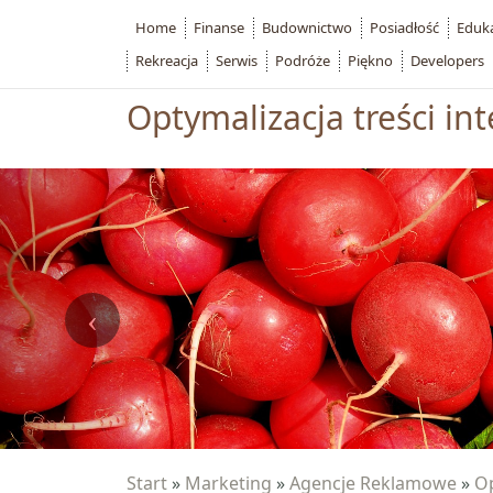
Home
Finanse
Budownictwo
Posiadłość
Eduk
Rekreacja
Serwis
Podróże
Piękno
Developers
Optymalizacja treści in
Start
»
Marketing
»
Agencje Reklamowe
»
Op