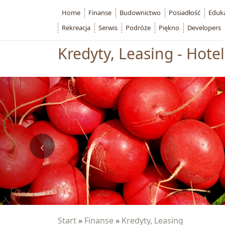
Home
Finanse
Budownictwo
Posiadłość
Eduk
Rekreacja
Serwis
Podróże
Piękno
Developers
Kredyty, Leasing - Hote
Start
»
Finanse
»
Kredyty, Leasing