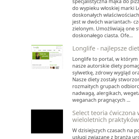
specjalistyczna mąka do pizz
do wypieku włoskiej marki Le
doskonałych właściwościac
jest w dwóch wariantach- c
zielonym. Umożliwiają one 
doskonałego ciasta. Ofe...
Longlife - najlepsze diet
Longlife to portal, w który
nasze autorskie diety poma
sylwetkę, zdrowy wygląd or
Nasze diety zostały stworzo
rozmaitych grupach odbiorcó
nadwagą, alergikach, wegeta
weganach pragnących ...
Select teoria ćwiczona
wieloletnich praktyków
W dzisiejszych czasach na p
usługi związane z branżą u