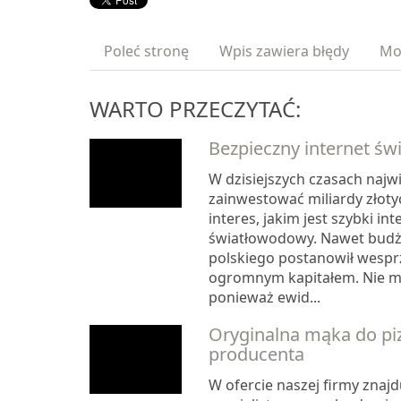
Poleć stronę
Wpis zawiera błędy
Mo
WARTO PRZECZYTAĆ:
Bezpieczny internet ś
W dzisiejszych czasach najwi
zainwestować miliardy złoty
interes, jakim jest szybki int
światłowodowy. Nawet budż
polskiego postanowił wespr
ogromnym kapitałem. Nie ma
ponieważ ewid...
Oryginalna mąka do pi
producenta
W ofercie naszej firmy znajd