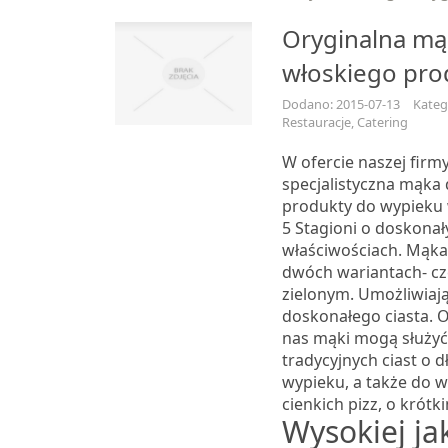
Oryginalna mą
włoskiego pro
Dodano: 2015-07-13
Katego
Restauracje, Catering
W ofercie naszej firmy
specjalistyczna mąka d
produkty do wypieku 
5 Stagioni o doskonał
właściwościach. Mąka
dwóch wariantach- c
zielonym. Umożliwiaj
doskonałego ciasta. 
nas mąki mogą służy
tradycyjnych ciast o d
wypieku, a także do 
cienkich pizz, o krótk
Wysokiej ja