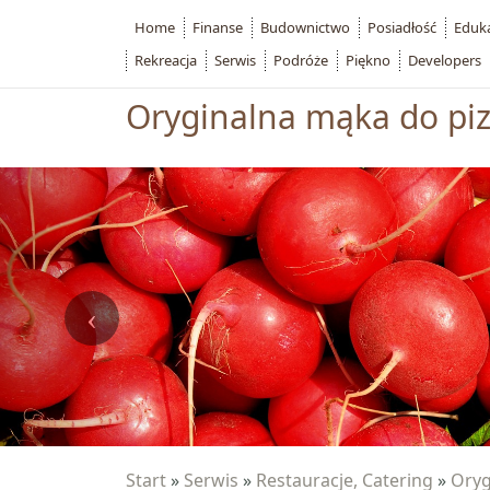
Home
Finanse
Budownictwo
Posiadłość
Eduk
Rekreacja
Serwis
Podróże
Piękno
Developers
Oryginalna mąka do pi
Start
»
Serwis
»
Restauracje, Catering
»
Oryg