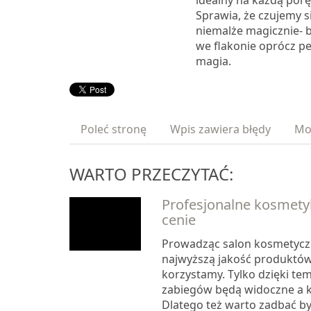
idealny na każdą porę 
Sprawia, że czujemy si
niemalże magicznie- 
we flakonie oprócz pe
magia.
Poleć stronę
Wpis zawiera błędy
Mo
WARTO PRZECZYTAĆ:
Profesjonalne kosmety
cenie
Prowadząc salon kosmetycz
najwyższą jakość produktów,
korzystamy. Tylko dzięki te
zabiegów będą widoczne a k
Dlatego też warto zadbać b