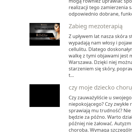
mogą również uprawiać spo
realizacji tego zamierzenia 
odpowiednio dobrane, funkcj
Zabieg mezoterapią
Z upływem lat nasza skóra st
wypadają nam włosy i pojawi
cellulitu. Dlatego doskona
walkę z tymi objawami jest 
Warszawa. Dzięki niej można
starzeniem się skóry, poprawi
t...
czy moje dziecko choru
Czy zauważyliście u swojego
niepokojącego? Czy zwykłe r
sprawiają mu trudność? Nie
będzie za późno. Warto dzia
później nie żałować. Autyzm 
choroba. Wymaga szczególne