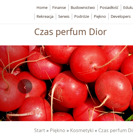
Home
Finanse
Budownictwo
Posiadłość
Eduk
Rekreacja
Serwis
Podróże
Piękno
Developers
Czas perfum Dior
Start
»
Piękno
»
Kosmetyki
»
Czas perfum Di