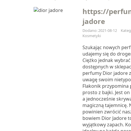
https://perfu
jadore
Dodano: 2021-08-12
Kateg
Kosmetyki
Szukając nowych per
udajemy się do droger
Ciężko jednak wybrać 
dostępnych w sklepac
perfumy Dior jadore 
uwagę swoim nietyp
Flakonik przypomina
prosto z bajki. Jest o
a jednocześnie skryw
magiczną tajemnicę. N
powinien zwrócić nas
bowiem Dior Jadore t
wyjątkowy zapach. Kob