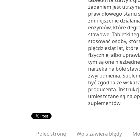
tabletki na stawy z gl
zadaniem jest utrzym
prawidłowego stanu 
zmniejszenie działani
enzymów, które degra
stawowe. Tabletki te
stosować osoby, któr
pięćdziesiąt lat, które
fizycznie, albo uprawi
tym są one niezbędne
narzeka na bóle stawó
zwyrodnienia. Suple
być zgodna ze wskaz
producenta. Instrukcj
umieszczane są na o
suplementów.
Poleć stronę
Wpis zawiera błędy
Mo