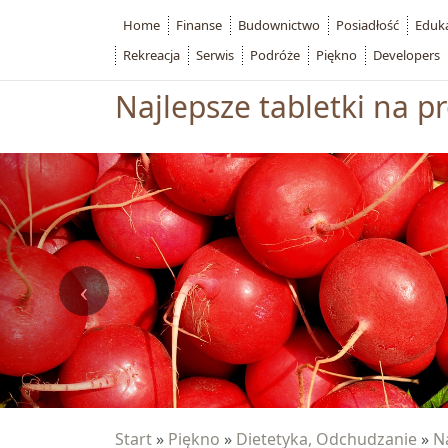
Home
Finanse
Budownictwo
Posiadłość
Eduk
Rekreacja
Serwis
Podróże
Piękno
Developers
Najlepsze tabletki na 
Start
»
Piękno
»
Dietetyka, Odchudzanie
»
N