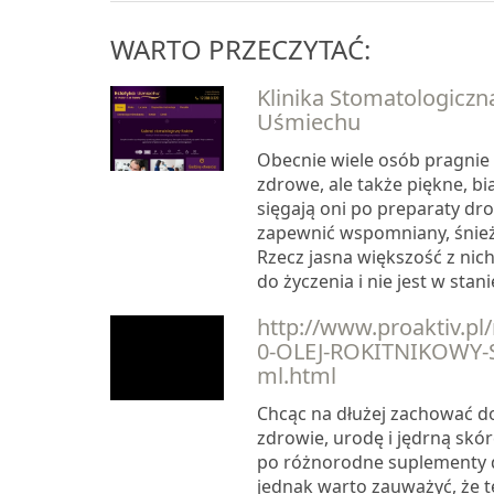
WARTO PRZECZYTAĆ:
Klinika Stomatologiczn
Uśmiechu
Obecnie wiele osób pragnie 
zdrowe, ale także piękne, bi
sięgają oni po preparaty dr
zapewnić wspomniany, śnież
Rzecz jasna większość z nic
do życzenia i nie jest w stanie
http://www.proaktiv.pl
0-OLEJ-ROKITNIKOWY-S
ml.html
Chcąc na dłużej zachować d
zdrowie, urodę i jędrną skór
po różnorodne suplementy d
jednak warto zauważyć, że t