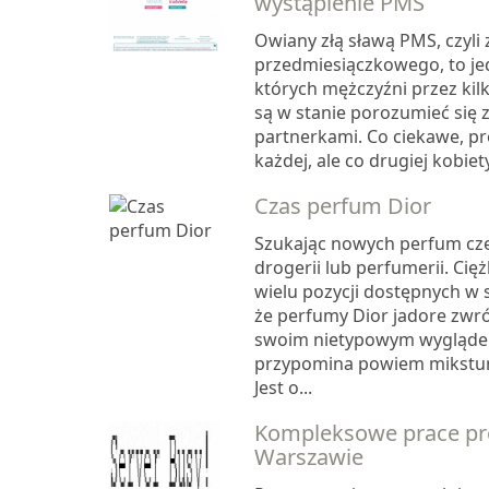
wystąpienie PMS
Owiany złą sławą PMS, czyli 
przedmiesiączkowego, to je
których mężczyźni przez kilk
są w stanie porozumieć się 
partnerkami. Co ciekawe, pr
każdej, ale co drugiej kobiety
Czas perfum Dior
Szukając nowych perfum czę
drogerii lub perfumerii. Cię
wielu pozycji dostępnych w 
że perfumy Dior jadore zwr
swoim nietypowym wyglądem
przypomina powiem miksturę
Jest o...
Kompleksowe prace pr
Warszawie