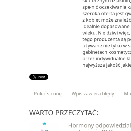
skutecznym działaniu,
spełnić oczekiwania ka
szeroka oferta jest g
z kobiet może znaleźć
idealnie dopasowane d
wieku. Nie dziwi więc
tego producenta są 
używane nie tylko w s
gabinetach kosmetycz
przez indywidualne kli
najwyższa jakość jaki
Poleć stronę
Wpis zawiera błędy
Mo
WARTO PRZECZYTAĆ:
Hormony odpowiedzial