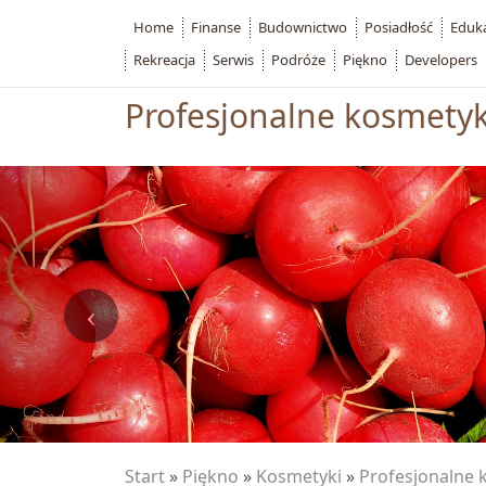
Home
Finanse
Budownictwo
Posiadłość
Eduk
Rekreacja
Serwis
Podróże
Piękno
Developers
Profesjonalne kosmetyk
Start
»
Piękno
»
Kosmetyki
»
Profesjonalne 