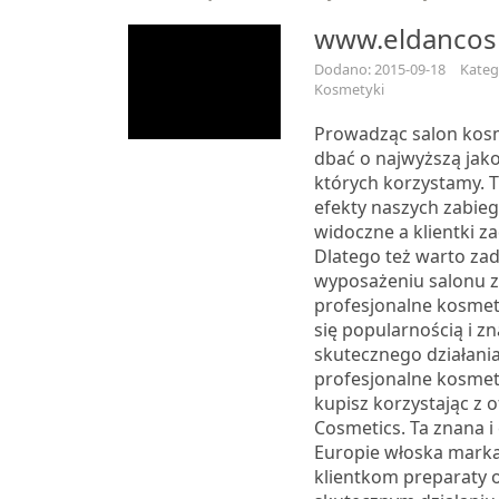
www.eldancosm
Dodano: 2015-09-18
Kateg
Kosmetyki
Prowadząc salon kos
dbać o najwyższą jak
których korzystamy. T
efekty naszych zabie
widoczne a klientki z
Dlatego też warto za
wyposażeniu salonu zn
profesjonalne kosmety
się popularnością i zn
skutecznego działania
profesjonalne kosmet
kupisz korzystając z o
Cosmetics. Ta znana i
Europie włoska marka
klientkom preparaty 