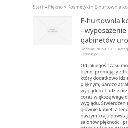
Start
»
Piękno
»
Kosmetyki
»
E-hurtownia ko
E-hurtownia k
- wyposażenie 
gabinetów ur
Dodano: 2015-07-13
Kateg
Kosmetyki
Od jakiegoś czasu m
trend, promujący zdro
który dodatkowo idzi
pięknym, bardzo atra
wyglądem. Ludzie prz
coraz większą wagę 
wyglądu. Stwierdzenie 
głównie kobiet. Z te
naszym kraju powstaj
salonów piękności, p