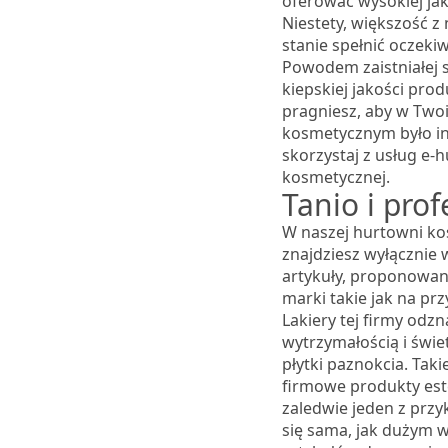
oferować wysokiej jak
Niestety, większość z 
stanie spełnić oczeki
Powodem zaistniałej s
kiepskiej jakości produ
pragniesz, aby w Two
kosmetycznym było in
skorzystaj z usług e-
kosmetycznej.
Tanio i prof
W naszej hurtowni ko
znajdziesz wyłącznie 
artykuły, proponowan
marki takie jak na prz
Lakiery tej firmy odzn
wytrzymałością i świ
płytki paznokcia. Taki
firmowe produkty este
zaledwie jeden z przy
się sama, jak dużym