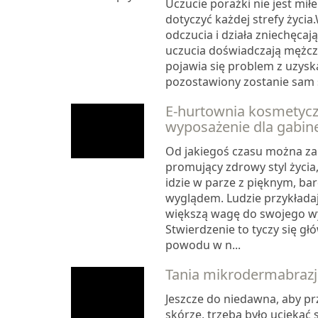
Uczucie porażki nie jest mił
dotyczyć każdej strefy życi
odczucia i działa zniechęcaj
uczucia doświadczają mężczy
pojawia się problem z uzysk
pozostawiony zostanie sam s
E-hurtownia kosmetycz
wyposażenie dla gabin
Od jakiegoś czasu można za
promujący zdrowy styl życia
idzie w parze z pięknym, ba
wyglądem. Ludzie przykładaj
większą wagę do swojego w
Stwierdzenie to tyczy się gł
powodu w n...
Tania mikrodermabraz
Jeszcze do niedawna, aby p
skórze, trzeba było uciekać 