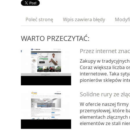
Poleć stronę
Wpis zawiera błędy
Modyfi
WARTO PRZECZYTAĆ:
Przez internet znac
Zakupy w tradycyjnych
Coraz większa liczba o
internetowe. Taka syty
pionierów sklepów inte
Solidne rury ze zł
W ofercie naszej firmy
przemysłowej, które baz
elementach złącznych 
elementów ze stali nie