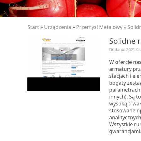
Start
»
Urządzenia
»
Przemysł Metalowy
»
Solid
Solidne 
Dodano: 2021-04
W ofercie nas
armatury prz
stacjach i el
bogaty zesta
parametrach (
innych). Są t
wysoką trwał
stosowane np
analitycznyc
Wszystkie rur
gwarancjami