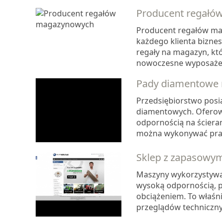
Producent regałó
Producent regałów ma
każdego klienta bizne
regały na magazyn, kt
nowoczesne wyposażenie
Pady diamentowe
Przedsiębiorstwo posia
diamentowych. Oferow
odpornością na ściera
można wykonywać prace 
Sklep z zapasowym
Maszyny wykorzystywan
wysoką odpornością, 
obciążeniem. To właśn
przeglądów technicznyc