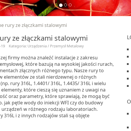
ne rury ze złączkami stalowymi
rury ze złączkami stalowymi
L
-19
Kategoria: Urządzenia / Przemysł Metalowy
zej firmy można znaleźć instalacje z zakresu
emysłowej, które bazują na wysokiej jakości rurach,
ementach złącznych różnego typu. Nasze rury to
w elementów ze stali nierdzewnej o różnych
np. rury 316L, 1.4401/ 316L, 1.4435/ 316L i wielu
o elementy, które cieszą się uznaniem z uwagi na
ość oraz parametry, które sprawiają, że mogą być
O
. jak pętle wody do iniekcji WFI czy do budowy
h urządzeń w różnego rodzaju laboratoriach.
y 316L i z innych rodzajów stali są objęte
.