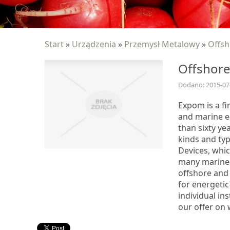
Start
»
Urządzenia
»
Przemysł Metalowy
»
Offsh
Offshor
Dodano: 2015-07
Expom is a fi
and marine e
than sixty ye
kinds and typ
Devices, whi
many marine 
offshore and
for energetic
individual in
our offer on