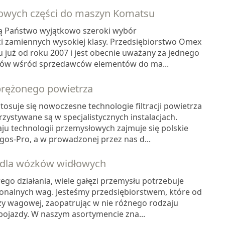
sowych części do maszyn Komatsu
dą Państwo wyjątkowo szeroki wybór
ci zamiennych wysokiej klasy. Przedsiębiorstwo Omex
u już od roku 2007 i jest obecnie uważany za jednego
erów wśród sprzedawców elementów do ma...
sprężonego powietrza
osuje się nowoczesne technologie filtracji powietrza
zystywane są w specjalistycznych instalacjach.
ju technologii przemysłowych zajmuje się polskie
os-Pro, a w prowadzonej przez nas d...
dla wózków widłowych
go działania, wiele gałęzi przemysłu potrzebuje
onalnych wag. Jesteśmy przedsiębiorstwem, które od
nży wagowej, zaopatrując w nie różnego rodzaju
pojazdy. W naszym asortymencie zna...