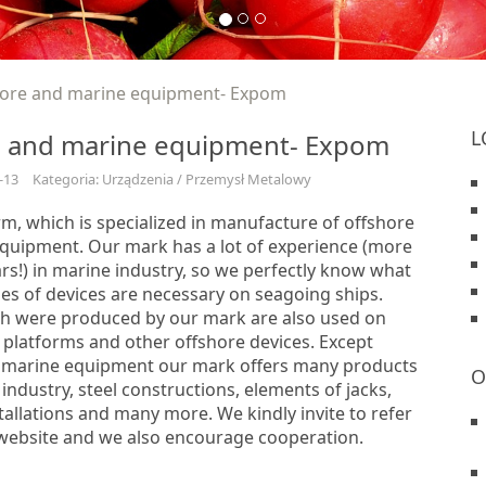
ore and marine equipment- Expom
L
e and marine equipment- Expom
-13
Kategoria: Urządzenia / Przemysł Metalowy
rm, which is specialized in manufacture of offshore
quipment. Our mark has a lot of experience (more
ars!) in marine industry, so we perfectly know what
es of devices are necessary on seagoing ships.
ch were produced by our mark are also used on
platforms and other offshore devices. Except
 marine equipment our mark offers many products
O
 industry, steel constructions, elements of jacks,
stallations and many more. We kindly invite to refer
 website and we also encourage cooperation.