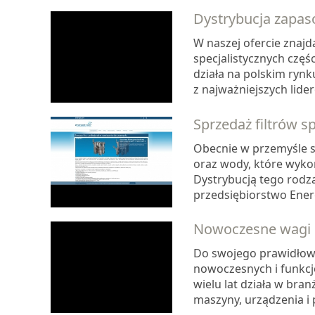
Dystrybucja zapa
W naszej ofercie znaj
specjalistycznych częś
działa na polskim rynk
z najważniejszych lid
Sprzedaż filtrów 
Obecnie w przemyśle st
oraz wody, które wykor
Dystrybucją tego rodza
przedsiębiorstwo Energ
Nowoczesne wagi 
Do swojego prawidłowe
nowoczesnych i funkcj
wielu lat działa w bra
maszyny, urządzenia i 