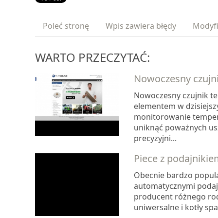
Poleć stronę
Wpis zawiera błędy
Modyfi
WARTO PRZECZYTAĆ:
Nowoczesny czujni
Nowoczesny czujnik te
elementem w dzisiejsz
monitorowanie tempera
uniknąć poważnych usz
precyzyjni...
Piece z podajniki
Obecnie bardzo popula
automatycznymi podajn
producent różnego rodz
uniwersalne i kotły sp