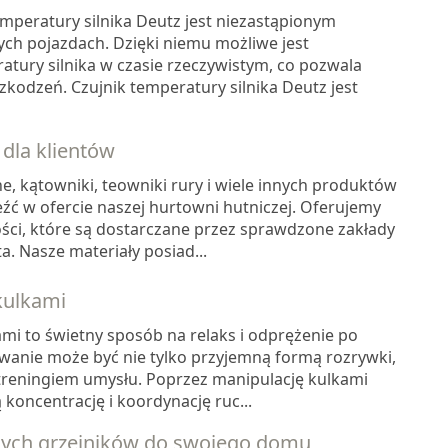
mperatury silnika Deutz jest niezastąpionym
ych pojazdach. Dzięki niemu możliwe jest
tury silnika w czasie rzeczywistym, co pozwala
kodzeń. Czujnik temperatury silnika Deutz jest
dla klientów
e, kątowniki, teowniki rury i wiele innych produktów
źć w ofercie naszej hurtowni hutniczej. Oferujemy
ości, które są dostarczane przez sprawdzone zakłady
a. Nasze materiały posiad...
kulkami
mi to świetny sposób na relaks i odprężenie po
owanie może być nie tylko przyjemną formą rozrywki,
treningiem umysłu. Poprzez manipulację kulkami
oncentrację i koordynację ruc...
nych grzejników do swojego domu