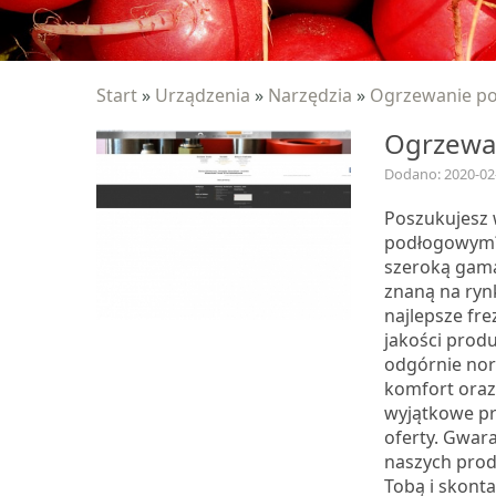
Start
»
Urządzenia
»
Narzędzia
»
Ogrzewanie p
Ogrzewa
Dodano: 2020-02
Poszukujesz 
podłogowym? 
szeroką gamą
znaną na rynk
najlepsze fr
jakości produ
odgórnie nor
komfort oraz
wyjątkowe pro
oferty. Gwar
naszych prod
Tobą i skonta