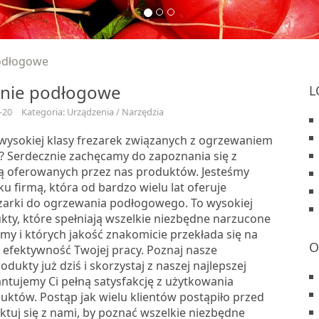
odłogowe
nie podłogowe
L
-20
Kategoria: Urządzenia / Narzędzia
wysokiej klasy frezarek związanych z ogrzewaniem
Serdecznie zachęcamy do zapoznania się z
 oferowanych przez nas produktów. Jesteśmy
u firmą, która od bardzo wielu lat oferuje
ezarki do ogrzewania podłogowego. To wysokiej
kty, które spełniają wszelkie niezbędne narzucone
my i których jakość znakomicie przekłada się na
O
 efektywność Twojej pracy. Poznaj nasze
dukty już dziś i skorzystaj z naszej najlepszej
antujemy Ci pełną satysfakcję z użytkowania
uktów. Postąp jak wielu klientów postąpiło przed
ktuj się z nami, by poznać wszelkie niezbędne