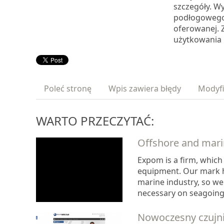
szczegóły. W
podłogowego j
oferowanej. 
użytkowania
Poleć stronę
Wpis zawiera błędy
Modyfi
WARTO PRZECZYTAĆ:
Offshore and mar
Expom is a firm, which
equipment. Our mark ha
marine industry, so we
necessary on seagoing 
Nowoczesny czujni