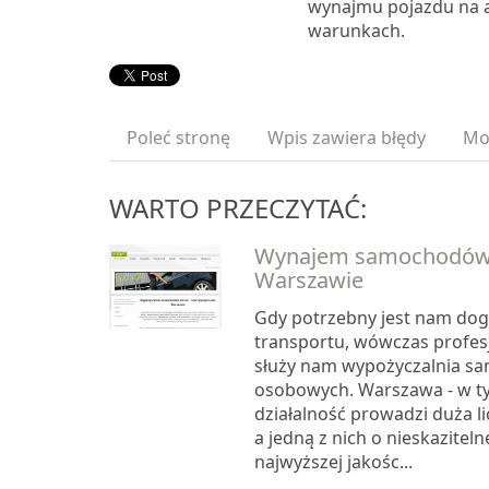
wynajmu pojazdu na a
warunkach.
Poleć stronę
Wpis zawiera błędy
Mo
WARTO PRZECZYTAĆ:
Wynajem samochodów
Warszawie
Gdy potrzebny jest nam do
transportu, wówczas profe
służy nam wypożyczalnia 
osobowych. Warszawa - w t
działalność prowadzi duża l
a jedną z nich o nieskaziteln
najwyższej jakośc...