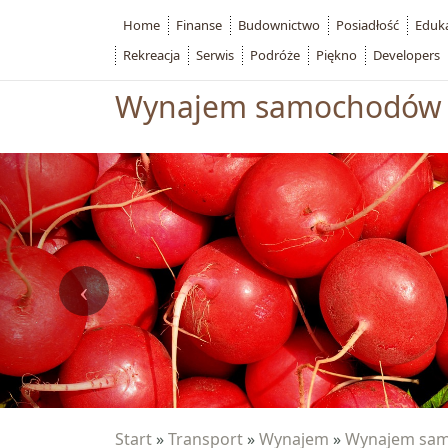
Home
Finanse
Budownictwo
Posiadłość
Eduk
Rekreacja
Serwis
Podróże
Piękno
Developers
Wynajem samochodów 
Start
»
Transport
»
Wynajem
»
Wynajem sam