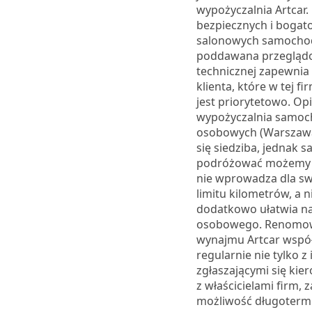
wypożyczalnia Artcar.
bezpiecznych i boga
salonowych samochod
poddawana przegląd
technicznej zapewnia
klienta, które w tej f
jest priorytetowo. O
wypożyczalnia samo
osobowych (Warszawa 
się siedziba, jednak
podróżować możemy p
nie wprowadza dla sw
limitu kilometrów, a n
dodatkowo ułatwia n
osobowego. Renomo
wynajmu Artcar wspó
regularnie nie tylko z
zgłaszającymi się kie
z właścicielami firm, 
możliwość długoter