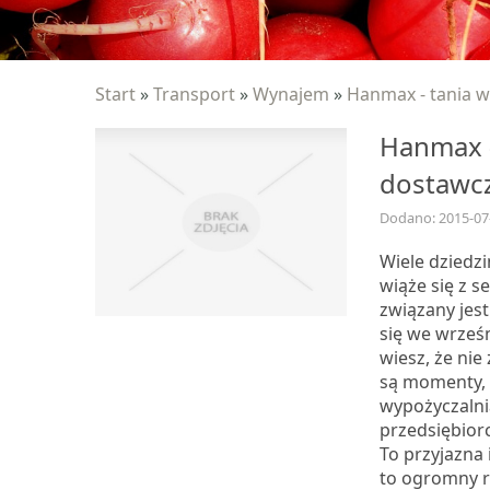
Start
»
Transport
»
Wynajem
»
Hanmax - tania w
Hanmax -
dostawc
Dodano: 2015-07
Wiele dziedz
wiąże się z s
związany jes
się we wrześn
wiesz, że ni
są momenty, 
wypożyczalni
przedsiębior
To przyjazna
to ogromny ry