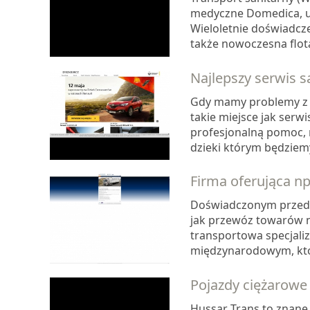
medyczne Domedica, um
Wieloletnie doświadcz
także nowoczesna flota
Najlepszy serwis
Gdy mamy problemy z 
takie miejsce jak serwi
profesjonalną pomoc, n
dzieki którym będziemy
Firma oferująca n
Doświadczonym przedsi
jak przewóz towarów n
transportowa specjali
międzynarodowym, któr
Pojazdy ciężarowe
Hussar Trans to znane