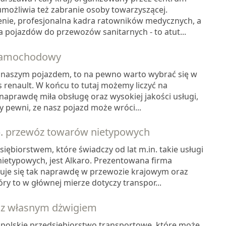
ożliwia też zabranie osoby towarzyszącej.
enie, profesjonalna kadra ratowników medycznych, a
 pojazdów do przewozów sanitarnych - to atut...
 samochodowy
naszym pojazdem, to na pewno warto wybrać się w
s renault. W końcu to tutaj możemy liczyć na
aprawdę miła obsługę oraz wysokiej jakości usługi,
 pewni, ze nasz pojazd może wróci...
p. przewóz towarów nietypowych
ębiorstwem, które świadczy od lat m.in. takie usługi
ietypowych, jest Alkaro. Prezentowana firma
zuje się tak naprawdę w przewozie krajowym oraz
y to w głównej mierze dotyczy transpor...
 z własnym dżwigiem
 polskie przedsiębiorstwo transportowe, które może