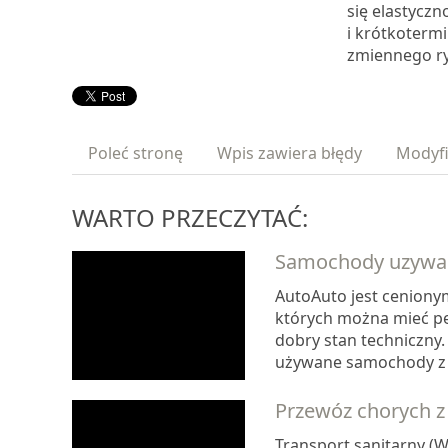
się elastycz
i krótkoterm
zmiennego r
Poleć stronę
Wpis zawiera błędy
Modyfi
WARTO PRZECZYTAĆ:
Samochody uzywane
AutoAuto jest cenion
których można mieć pe
dobry stan techniczny.
używane samochody z s
Przewóz chorych z
Transport sanitarny (W