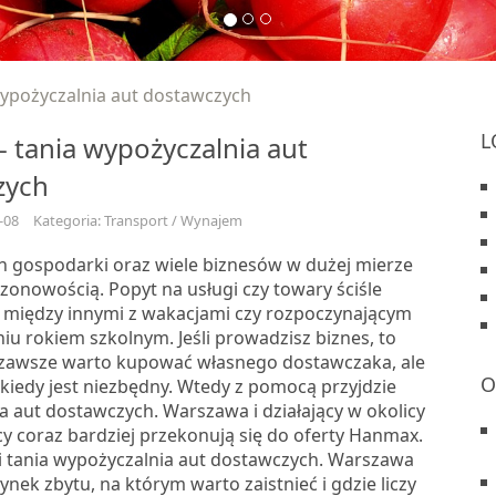
ypożyczalnia aut dostawczych
L
 tania wypożyczalnia aut
zych
-08
Kategoria: Transport / Wynajem
in gospodarki oraz wiele biznesów w dużej mierze
ezonowością. Popyt na usługi czy towary ściśle
t między innymi z wakacjami czy rozpoczynającym
iu rokiem szkolnym. Jeśli prowadzisz biznes, to
e zawsze warto kupować własnego dostawczaka, ale
O
kiedy jest niezbędny. Wtedy z pomocą przyjdzie
a aut dostawczych. Warszawa i działający w okolicy
cy coraz bardziej przekonują się do oferty Hanmax.
 i tania wypożyczalnia aut dostawczych. Warszawa
nek zbytu, na którym warto zaistnieć i gdzie liczy