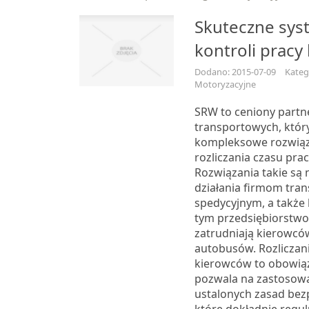
Skuteczne sys
kontroli prac
Dodano: 2015-07-09
Katego
Motoryzacyjne
SRW to ceniony partn
transportowych, który
kompleksowe rozwiąza
rozliczania czasu pra
Rozwiązania takie są
działania firmom tra
spedycyjnym, a także 
tym przedsiębiorstwo
zatrudniają kierowcó
autobusów. Rozliczan
kierowców to obowiąz
pozwala na zastosowa
ustalonych zasad bez