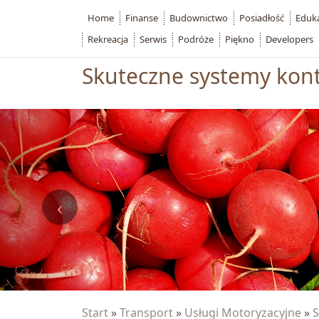
Home
Finanse
Budownictwo
Posiadłość
Eduk
Rekreacja
Serwis
Podróże
Piękno
Developers
Skuteczne systemy kont
Start
»
Transport
»
Usługi Motoryzacyjne
»
S