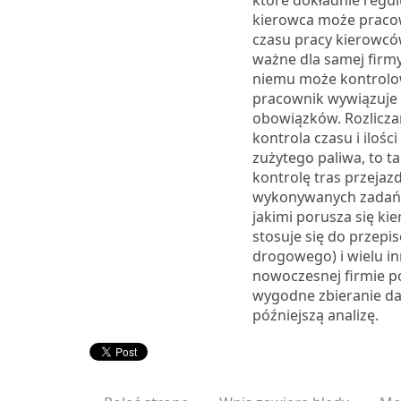
które dokładnie regulu
kierowca może pracow
czasu pracy kierowców
ważne dla samej firmy
niemu może kontrolow
pracownik wywiązuje 
obowiązków. Rozliczan
kontrola czasu i ilośc
zużytego paliwa, to t
kontrolę tras przejaz
wykonywanych zadań,
jakimi porusza się kier
stosuje się do przepi
drogowego) i wielu i
nowoczesnej firmie p
wygodne zbieranie dan
późniejszą analizę.