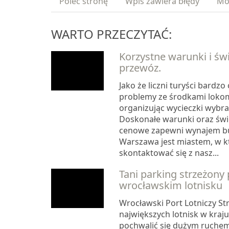
Poleć stronę
Wpis zawiera błędy
Mo
WARTO PRZECZYTAĆ:
Korzystne warunki i św
przewóz.
Jako że liczni turyści bardzo
problemy ze środkami loko
organizując wycieczki wybra
Doskonałe warunki oraz świ
cenowe zapewni wynajem b
Warszawa jest miastem, w 
skontaktować się z nasz...
Tani parking strzeżony 
wrocławskim lotnisku
Wrocławski Port Lotniczy St
największych lotnisk w kraj
pochwalić się dużym ruchem