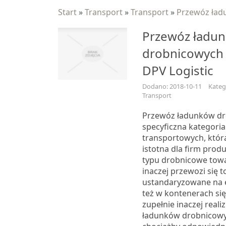
Start
»
Transport
»
Transport
»
Przewóz ład
Przewóz ładu
drobnicowych 
DPV Logistic
Dodano: 2018-10-11
Kateg
Transport
Przewóz ładunków dr
specyficzna kategoria
transportowych, która
istotna dla firm prod
typu drobnicowe towa
inaczej przewozi się 
ustandaryzowane na 
też w kontenerach się
zupełnie inaczej reali
ładunków drobnicowy