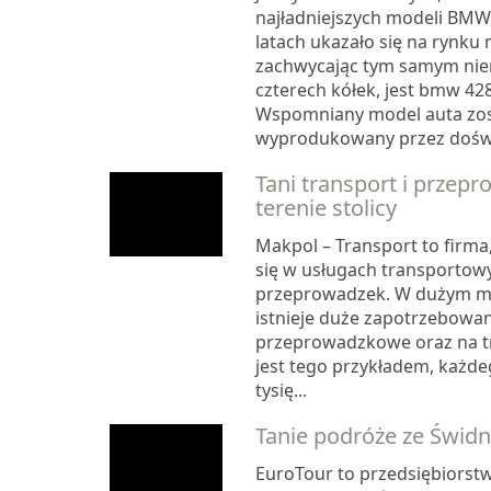
najładniejszych modeli BMW,
latach ukazało się na rynku
zachwycając tym samym nie
czterech kółek, jest bmw 428
Wspomniany model auta zos
wyprodukowany przez doświ
Tani transport i przepr
terenie stolicy
Makpol – Transport to firma,
się w usługach transportowy
przeprowadzek. W dużym mi
istnieje duże zapotrzebowan
przeprowadzkowe oraz na t
jest tego przykładem, każde
tysię...
Tanie podróże ze Świdn
EuroTour to przedsiębiorst