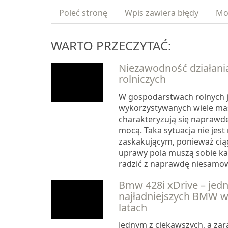
Poleć stronę
Wpis zawiera błędy
Mo
WARTO PRZECZYTAĆ:
Niezawodność działani
rolniczych
W gospodarstwach rolnych j
wykorzystywanych wiele mas
charakteryzują się naprawd
mocą. Taka sytuacja nie jest
zaskakującym, ponieważ cią
uprawy pola muszą sobie ka
radzić z naprawdę niesamowi
Bmw 428i xDrive – jedn
najładniejszych BMW w
latach
Jednym z ciekawszych, a za