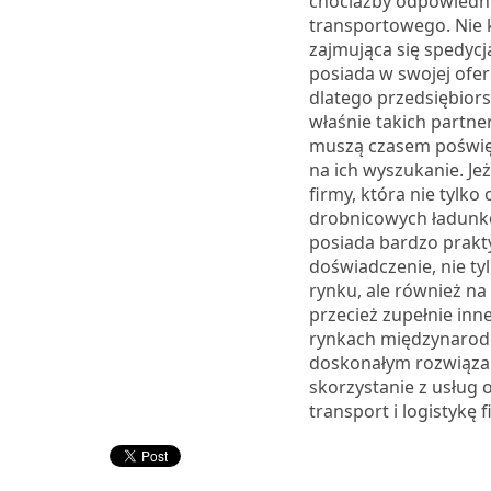
chociażby odpowiedn
transportowego. Nie 
zajmująca się spedycją
posiada w swojej oferc
dlatego przedsiębior
właśnie takich partne
muszą czasem poświę
na ich wyszukanie. Je
firmy, która nie tylko
drobnicowych ładunkó
posiada bardzo prakt
doświadczenie, nie ty
rynku, ale również n
przecież zupełnie inn
rynkach międzynarod
doskonałym rozwiąza
skorzystanie z usług o
transport i logistykę 