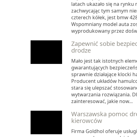
latach ukazało się na rynku
zachwycając tym samym nie
czterech kółek, jest bmw 428
Wspomniany model auta zos
wyprodukowany przez doświ
Zapewnić sobie bezpie
drodze
Mało jest tak istotnych ele
gwarantujących bezpieczeńs
sprawnie działające klocki 
Producent układów hamulco
stara się ulepszać stosowan
wytwarzania rozwiązania. Dl
zainteresować, jakie now...
Warszawska pomoc dr
kierowców
Firma Goldhol oferuje usługi