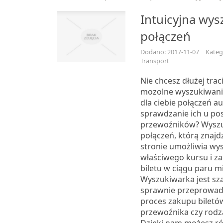
Intuicyjna wys
połączeń
Dodano: 2017-11-07
Kateg
Transport
Nie chcesz dłużej trac
mozolne wyszukiwani
dla ciebie połączeń a
sprawdzanie ich u po
przewoźników? Wysz
połączeń, którą znajd
stronie umożliwia wy
właściwego kursu i z
biletu w ciągu paru m
Wyszukiwarka jest szal
sprawnie przeprowadz
proces zakupu biletó
przewoźnika czy rodz