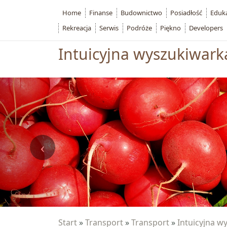
Home
Finanse
Budownictwo
Posiadłość
Eduk
Rekreacja
Serwis
Podróże
Piękno
Developers
Intuicyjna wyszukiwark
Start
»
Transport
»
Transport
»
Intuicyjna w