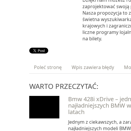
Dzięki nam możesz ró
zaprojektować swoją
Nasza propozycja to z
świetna wyszukiwark
krajowych i zagranicz
liczne programy lojaln
na bilety.
Poleć stronę
Wpis zawiera błędy
Mo
WARTO PRZECZYTAĆ:
Bmw 428i xDrive – jedn
najładniejszych BMW w
latach
Jednym z ciekawszych, a za
najładniejszych modeli BMW,