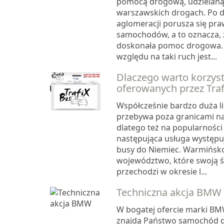
pomocą drogową, udzielan
warszawskich drogach. Po 
aglomeracji porusza się pra
samochodów, a to oznacza, z
doskonała pomoc drogowa.
względu na taki ruch jest...
Dlaczego warto korzyst
oferowanych przez Traf
Współcześnie bardzo duża li
przebywa poza granicami na
dlatego też na popularności
następująca usługa występ
busy do Niemiec. Warmińsk
województwo, które swoją 
przechodzi w okresie l...
Techniczna akcja BMW
W bogatej ofercie marki BM
znajdą Państwo samochód 