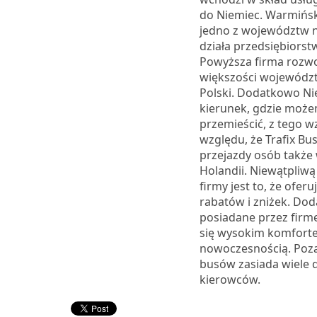
do Niemiec. Warmińs
jedno z województw n
działa przedsiębiorstw
Powyższa firma rozwo
większości województ
Polski. Dodatkowo Ni
kierunek, gdzie może
przemieścić, z tego w
względu, że Trafix Bu
przejazdy osób także
Holandii. Niewątpliwą
firmy jest to, że oferu
rabatów i zniżek. Do
posiadane przez firm
się wysokim komforte
nowoczesnością. Poza
busów zasiada wiele
kierowców.