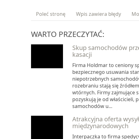
Poleć stronę
Wpis zawiera błędy
Mo
WARTO PRZECZYTAĆ:
Skup samochodów prz
kasacji
Firma Holdmar to ceniony sp
bezpiecznego usuwania star
niepotrzebnych samochodów
rozebraniu stają się źródł
wtórnych. Firmy zajmujące s
pozyskują je od właścicieli,
samochodów u...
Atrakcyjna oferta wysy
międzynarodowych
Interpaczka to firma spedycy