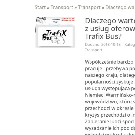
Start
»
Transport
»
Transport
»
Dlaczego war
Dlaczego wart
z usług ofero
Trafix Bus?
Dodano: 2018-10-18
Kateg
Transport
Współcześnie bardzo 
pracuje i przebywa p
naszego kraju, dlateg
popularności zyskuje
usługa występująca 
Niemiec. Warmińsko-
województwo, które 
przechodzi w okresie 
kryzys przechodzi o i
Zabieranie ludzi spod
wysadzanie ich pod d
wchodzi w skład usługi