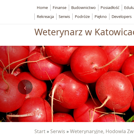
Home
Finanse
Budownictwo
Posiadłość
Eduk
Rekreacja
Serwis
Podróże
Piękno
Developers
Weterynarz w Katowica
Start
»
Serwis
»
Weterynaryjne, Hodowla Zw