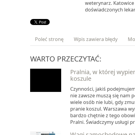
weterynarz. Katowice 
doświadczonych lekar
Poleć stronę
Wpis zawiera błędy
Mo
WARTO PRZECZYTAĆ:
Pralnia, w której wypie
koszule
Czynności, jakiś podejmujem
nie zawsze muszą się nam 
wiele osób nie lubi, gdy zmu
pranie koszul. Warszawa wyr
bardzo chętnie z tego obowi
Pralni. Świadczymy usługi pra
Wagi samochodowe na