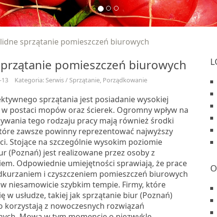
lidne sprzątanie pomieszczeń biurowych
L
sprzątanie pomieszczeń biurowych
-13
Kategoria: Serwis / Sprzątanie, Porządkowanie
ktywnego sprzątania jest posiadanie wysokiej
u w postaci mopów oraz ścierek. Ogromny wpływ na
ywania tego rodzaju pracy mają również środki
które zawsze powinny reprezentować najwyższy
ci. Stojące na szczególnie wysokim poziomie
ur (Poznań) jest realizowane przez osoby z
em. Odpowiednie umiejętności sprawiają, że prace
O
dkurzaniem i czyszczeniem pomieszczeń biurowych
 w niesamowicie szybkim tempie. Firmy, które
się w usłudze, takiej jak sprzątanie biur (Poznań)
o korzystają z nowoczesnych rozwiązań
znych. Mowa w tym momencie o niezwykle