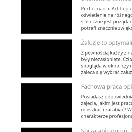
Performance Art to po
oświetlenie na różnego
sceniczne jest pożądan
potrafi znacznie zwięk
Żaluzje to optyma
Z pewnością każdy z n
były niezasłonięte. Czło
spogląda w okno, czy n
zaleca się wybrać żaluzj
Fachowa praca op
Posiadasz odpowiednią
zajęcia, jakim jest pra
mieszkać i zarabiać? W
charakterze profesjonal
Sprzątanie domó, f