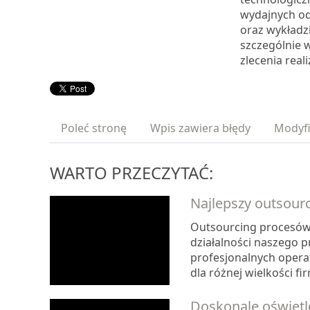
wydajnych od
oraz wykładzi
szczególnie 
zlecenia real
Poleć stronę
Wpis zawiera błędy
Modyfi
WARTO PRZECZYTAĆ:
Najlepszy outsourc
Outsourcing procesów 
działalności naszego p
profesjonalnych opera
dla różnej wielkości fi
Doskonale oświetl