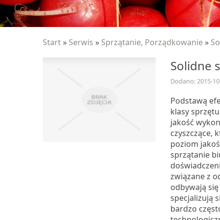
Start
»
Serwis
»
Sprzątanie, Porządkowanie
»
So
Solidne 
Dodano: 2015-10
Podstawą efe
klasy sprzęt
jakość wykon
czyszczące, 
poziom jakoś
sprzątanie bi
doświadczeni
związane z o
odbywają się
specjalizują 
bardzo częst
technologic