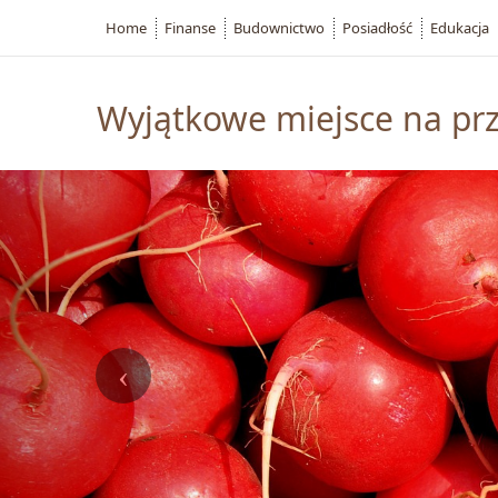
Home
Finanse
Budownictwo
Posiadłość
Edukacja
Wyjątkowe miejsce na prz