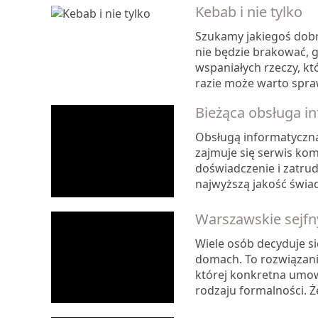
Kebab i nie tylko
Szukamy jakiegoś dobr
nie będzie brakować, g
wspaniałych rzeczy, k
razie może warto spraw
Bieżąca obsługa in
Obsługą informatyczną 
zajmuje się serwis kom
doświadczenie i zatru
najwyższą jakość świad
Warszawskie sejf
Wiele osób decyduje s
domach. To rozwiązani
której konkretna umow
rodzaju formalności. Ż