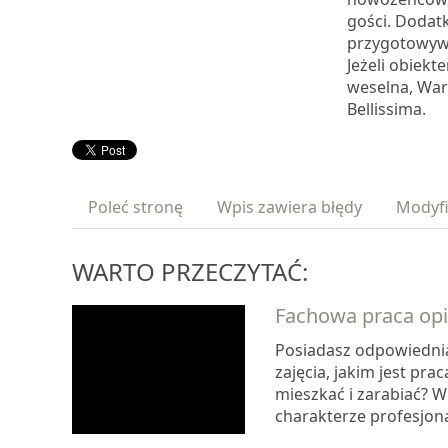
gości. Dodat
przygotowyw
Jeżeli obiek
weselna, War
Bellissima.
Poleć stronę
Wpis zawiera błędy
Modyfi
WARTO PRZECZYTAĆ:
Fachowa praca op
Posiadasz odpowiednią
zajęcia, jakim jest pra
mieszkać i zarabiać? W
charakterze profesjonal