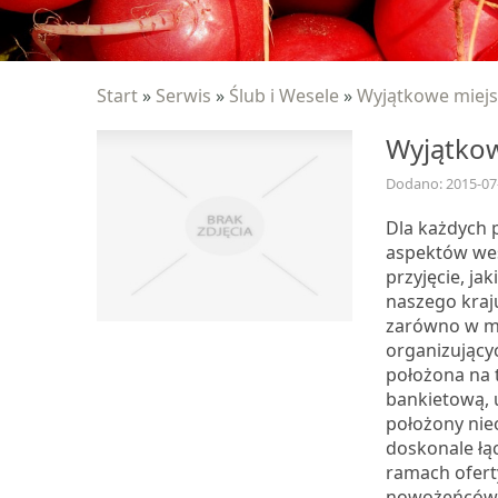
Start
»
Serwis
»
Ślub i Wesele
»
Wyjątkowe miejs
Wyjątkow
Dodano: 2015-07
Dla każdych 
aspektów wes
przyjęcie, ja
naszego kraj
zarówno w mie
organizującyc
położona na 
bankietową, u
położony nie
doskonale łą
ramach ofert
nowożeńców, 