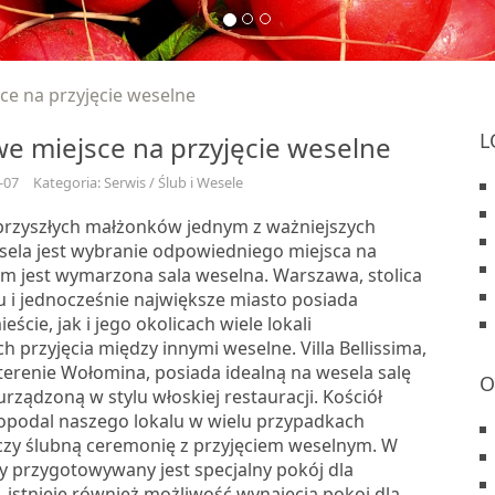
ce na przyjęcie weselne
L
e miejsce na przyjęcie weselne
-07
Kategoria: Serwis / Ślub i Wesele
przyszłych małżonków jednym z ważniejszych
ela jest wybranie odpowiedniego miejsca na
kim jest wymarzona sala weselna. Warszawa, stolica
u i jednocześnie największe miasto posiada
ście, jak i jego okolicach wiele lokali
h przyjęcia między innymi weselne. Villa Bellissima,
terenie Wołomina, posiada idealną na wesela salę
O
rządzoną w stylu włoskiej restauracji. Kościół
opodal naszego lokalu w wielu przypadkach
czy ślubną ceremonię z przyjęciem weselnym. W
y przygotowywany jest specjalny pokój dla
istnieje również możliwość wynajęcia pokoi dla