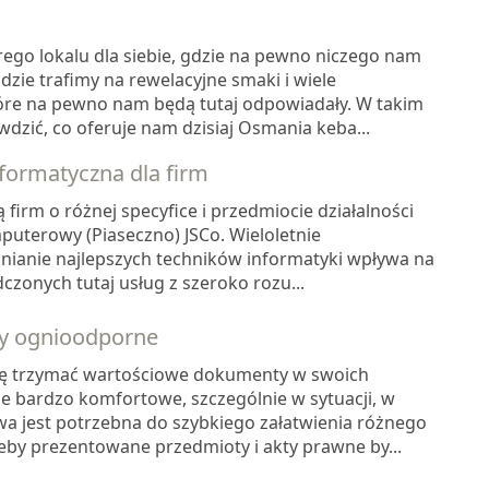
ego lokalu dla siebie, gdzie na pewno niczego nam
dzie trafimy na rewelacyjne smaki i wiele
tóre na pewno nam będą tutaj odpowiadały. W takim
dzić, co oferuje nam dzisiaj Osmania keba...
formatyczna dla firm
firm o różnej specyfice i przedmiocie działalności
puterowy (Piaseczno) JSCo. Wieloletnie
dnianie najlepszych techników informatyki wpływa na
czonych tutaj usług z szeroko rozu...
ny ognioodporne
ię trzymać wartościowe dokumenty w swoich
e bardzo komfortowe, szczególnie w sytuacji, w
a jest potrzebna do szybkiego załatwienia różnego
eby prezentowane przedmioty i akty prawne by...