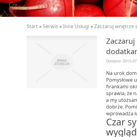
Start
»
Serwis
»
Inne Usługi
»
Zaczaruj wnętrze 
Zaczaruj
dodatka
Dodano: 2015-07
Na urok domo
Pomysłowe um
firankami ok
sprawia, że 
a my utożsam
dobrze. Pomi
wprowadza ła
Czar sy
wygląd 