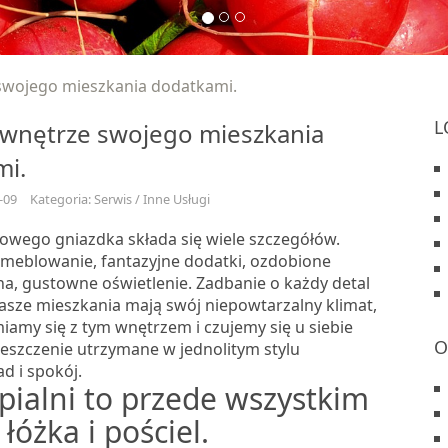
swojego mieszkania dodatkami.
L
 wnętrze swojego mieszkania
mi.
-09
Kategoria: Serwis / Inne Usługi
wego gniazdka składa się wiele szczegółów.
eblowanie, fantazyjne dodatki, ozdobione
na, gustowne oświetlenie. Zadbanie o każdy detal
nasze mieszkania mają swój niepowtarzalny klimat,
iamy się z tym wnętrzem i czujemy się u siebie
O
eszczenie utrzymane w jednolitym stylu
d i spokój.
pialni to przede wszystkim
łóżka i pościel.