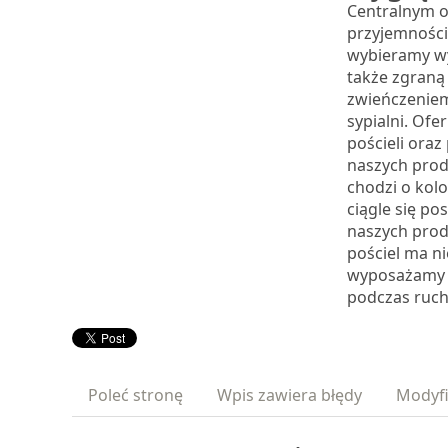
Centralnym ob
przyjemności
wybieramy wy
także zgraną 
zwieńczenie
sypialni. Ofe
pościeli oraz
naszych prod
chodzi o kolo
ciągle się po
naszych prod
pościel ma ni
wyposażamy w
podczas ruch
Poleć stronę
Wpis zawiera błędy
Modyfi