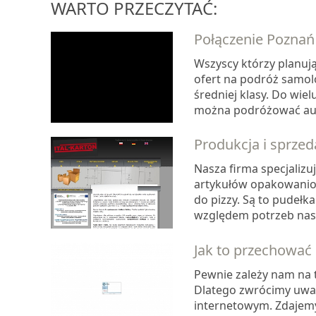
WARTO PRZECZYTAĆ:
Połączenie Pozna
Wszyscy którzy planują
ofert na podróż samol
średniej klasy. Do wie
można podróżować auto
Produkcja i sprze
Nasza firma specjalizu
artykułów opakowanio
do pizzy. Są to pudeł
względem potrzeb nasz
Jak to przechować
Pewnie zależy nam na 
Dlatego zwrócimy uwagę
internetowym. Zdajemy