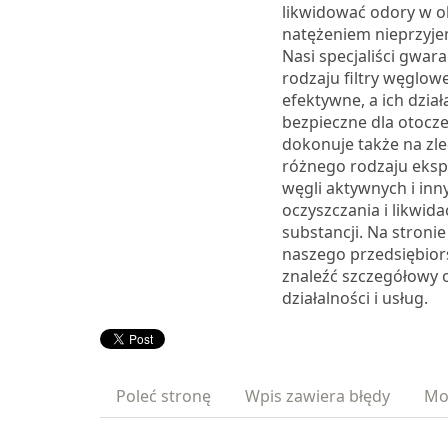
likwidować odory w o
natężeniem nieprzyj
Nasi specjaliści gwara
rodzaju filtry węglow
efektywne, a ich działa
bezpieczne dla otocze
dokonuje także na zle
różnego rodzaju eksp
węgli aktywnych i in
oczyszczania i likwida
substancji. Na stroni
naszego przedsiębio
znaleźć szczegółowy o
działalności i usług.
Poleć stronę
Wpis zawiera błędy
Mo