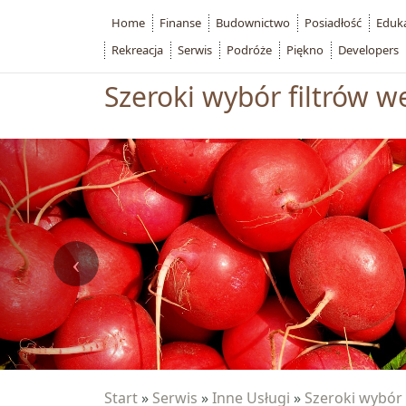
Home
Finanse
Budownictwo
Posiadłość
Eduk
Rekreacja
Serwis
Podróże
Piękno
Developers
Szeroki wybór filtrów 
Start
»
Serwis
»
Inne Usługi
»
Szeroki wybór