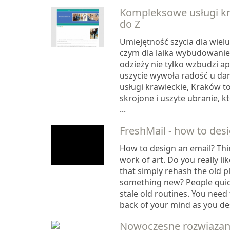
Kompleksowe usługi kr
do Z
Umiejętność szycia dla wielu
czym dla laika wybudowanie
odzieży nie tylko wzbudzi ap
uszycie wywoła radość u dan
usługi krawieckie, Kraków t
skrojone i uszyte ubranie, k
...
FreshMail - how to desi
How to design an email? Thin
work of art. Do you really l
that simply rehash the old p
something new? People quic
stale old routines. You need 
back of your mind as you des
Nowoczesne rozwiązan