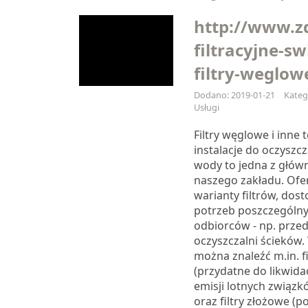
http://www.z
filtracyjne-s
filtry-weglow
Dodano: 2019-01-21
Katego
Usługi
Filtry węglowe i inne 
instalacje do oczyszcz
wody to jedna z główn
naszego zakładu. Ofe
warianty filtrów, do
potrzeb poszczególn
odbiorców - np. przed
oczyszczalni ścieków.
można znaleźć m.in. f
(przydatne do likwida
emisji lotnych związk
oraz filtry złożowe (