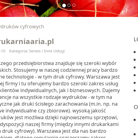
wydruków cyfrowych
L
rukarniaaria.pl
-10
Kategoria: Serwis / Inne Usługi
szego przedsiębiorstwa znajduje się szeroki wybór
skich. Stosujemy w naszej codziennej pracy bardzo
 technologie - w tym druk cyfrowy. Warszawa jest
ej firmy i tu oferujemy bardzo szeroki zakres usług
klientów indywidualnych, jak i biznesowych. Dajemy
ancje na wszystkie rodzaje wydruków - w tym na
tyczne jak druki ścisłego zarachowania (m.in. np. na
O
e indywidualne czy zbiorowe). wysoką jakość
uków jest możliwa dzięki najnowszemu sprzętowi,
yspozycji naszej firmy (między innymi drukarkami
druk cyfrowy). Warszawa jest dla nas bardzo
kiem, dlatego regularnie rozszerzamy zakres