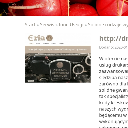
Start
»
Serwis
»
Inne Usługi
»
Solidne rodzaje 
http://d
Dodano: 2020-01
W ofercie na
usług drukar
zaawansowane
siedzibą nasz
zarówno dla 
solidne gwar
tak specjalis
kody kreskow
naszych wydr
będącemu w d
wykonującym 
chłonnym ryn