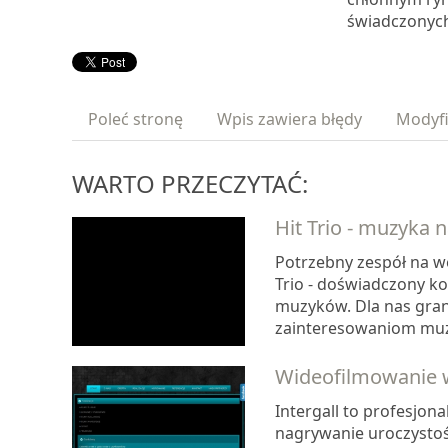
świadczonych
Poleć stronę
Wpis zawiera błędy
Modyfi
WARTO PRZECZYTAĆ:
Hit Trio - muzyka n
Potrzebny zespół na we
Trio - doświadczony ko
muzyków. Dla nas grani
zainteresowaniom muz
Wideofilmowanie 
Intergall to profesjona
nagrywanie uroczystości