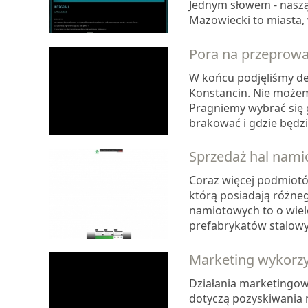
Jednym słowem - naszą
Mazowiecki to miasta, 
Pora na przeprow
W końcu podjęliśmy de
Konstancin. Nie możem
Pragniemy wybrać się 
brakować i gdzie będzie
Sprzedaż hal nami
Coraz więcej podmiotó
którą posiadają różne
namiotowych to o wiel
prefabrykatów stalowyc
Marketing wykorzy
Działania marketingow
dotyczą pozyskiwania n