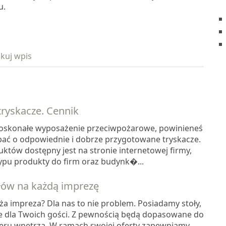
u.
kuj wpis
 tryskacze. Cennik
 doskonałe wyposażenie przeciwpożarowe, powinieneś
ać o odpowiednie i dobrze przygotowane tryskacze.
któw dostępny jest na stronie internetowej firmy,
typu produkty do firm oraz budynk�...
łów na każdą imprezę
uża impreza? Dla nas to nie problem. Posiadamy stoły,
e dla Twoich gości. Z pewnością będą dopasowane do
kteru wnętrza. W ramach swojej oferty zapewniamy