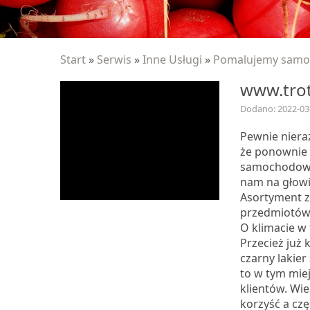
Start
»
Serwis
»
Inne Usługi
»
Pomalujemy sam
www.trot
Dodano: 2022-03
Pewnie nieraz
że ponownie n
samochodowy 
nam na głowie
Asortyment z
przedmiotów 
O klimacie w
Przecież już 
czarny lakier
to w tym miej
klientów. Wi
korzyść a cz