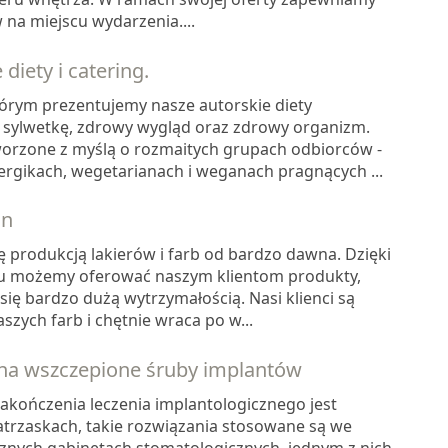
na miejscu wydarzenia....
 diety i catering.
którym prezentujemy nasze autorskie diety
sylwetkę, zdrowy wygląd oraz zdrowy organizm.
tworzone z myślą o rozmaitych grupach odbiorców -
ergikach, wegetarianach i weganach pragnących ...
on
ę produkcją lakierów i farb od bardzo dawna. Dzięki
 możemy oferować naszym klientom produkty,
ię bardzo dużą wytrzymałością. Nasi klienci są
szych farb i chętnie wraca po w...
 na wszczepione śruby implantów
kończenia leczenia implantologicznego jest
atrzaskach, takie rozwiązania stosowane są we
cznych gabinetach stomatologicznych, jednym z nich