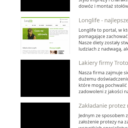
dowóz i montaż stołów 
Longlife - najlepsze
Longlife to portal, w 
pomagające zachować 
Nasze diety zostały s
ludziach z nadwagą, al
Lakiery firmy Trot
Nasza firma zajmuje si
dużemu doświadczeniu
które mogą pochwalić s
zadowoleni z jakości na
Zakładanie protez
Jednym ze sposobem za
założenie protezy na z
wszystkich specjalisty