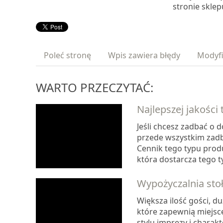
stronie sklep
Poleć stronę
Wpis zawiera błędy
Modyfi
WARTO PRZECZYTAĆ:
Najlepszej jakości
Jeśli chcesz zadbać o
przede wszystkim zadb
Cennik tego typu produ
która dostarcza tego 
Wypożyczalnia sto
Większa ilość gości, d
które zapewnią miejsc
stylu imprezy i chara