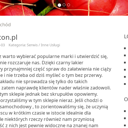
ochód
on.pl
L
-03
Kategoria: Serwis / Inne Usługi
 warto wybierać popularne marki i utwierdzić się,
ie rozczaruje nas. Dzięki czarny lakier
przynajmniej część spraw do załatwienia nie ciąży
 i nie trzeba od dziś myśleć o tym bez przerwy.
akładu nie sprowadza się tylko do takich
zatem naprawdę klientów nader właśnie zadowoli.
 tym sklepie jednak bez skrupułów opowiemy.
O
korzystaliśmy w tym sklepie nieraz. Jeśli chodzi o
 samochodowy , to zorientowaliśmy się, że uczynią
scu w krótkim czasie w istocie idealnie dla
ele niektórych rzeczy również nam przyniosą
ęść z nich jest pewnie widoczne na znanej nam