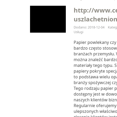
http://www.ce
uszlachetnio
Dodano: 2018-12-04
Katego
Usługi
Papier powlekany czy 
bardzo często stoso
branżach przemysłu. 
można znaleźć bardzo
materiały tego typu.
papiery pokryte spec
to podstawa wielu op
branży spożywczej cz
Tego rodzaju papier 
dostępny jest w dowol
naszych klientów biz
Regularnie oferujemy
ulepszonych właściwo