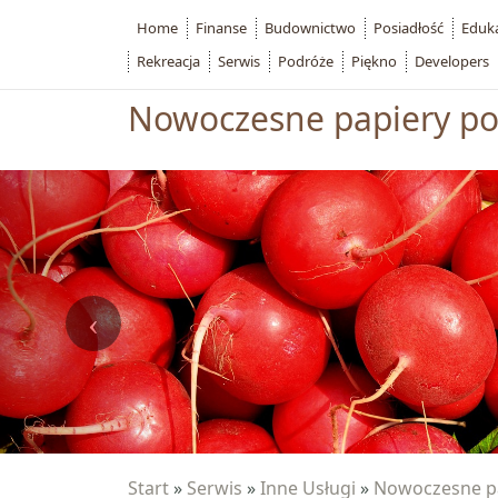
Home
Finanse
Budownictwo
Posiadłość
Eduk
Rekreacja
Serwis
Podróże
Piękno
Developers
Nowoczesne papiery p
Start
»
Serwis
»
Inne Usługi
»
Nowoczesne p