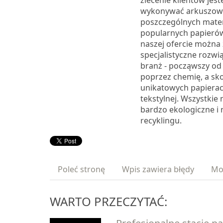
zlecenie klientów jes
wykonywać arkuszowan
poszczególnych mater
popularnych papieró
naszej ofercie można 
specjalistyczne rozwi
branż - począwszy od 
poprzez chemię, a sk
unikatowych papierac
tekstylnej. Wszystkie 
bardzo ekologiczne i 
recyklingu.
Poleć stronę
Wpis zawiera błędy
Mo
WARTO PRZECZYTAĆ: