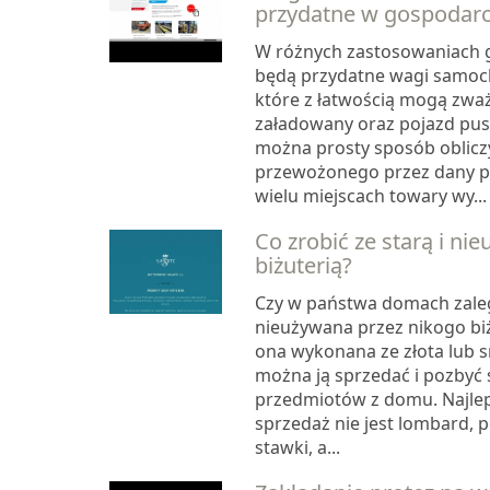
przydatne w gospodar
W różnych zastosowaniach 
będą przydatne wagi samo
które z łatwością mogą zwa
załadowany oraz pojazd pust
można prosty sposób oblic
przewożonego przez dany p
wielu miejscach towary wy...
Co zrobić ze starą i ni
biżuterią?
Czy w państwa domach zaleg
nieużywana przez nikogo biżu
ona wykonana ze złota lub s
można ją sprzedać i pozbyć 
przedmiotów z domu. Najle
sprzedaż nie jest lombard, 
stawki, a...