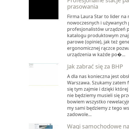
Profesjonalne stacje p
prasowania
Firma Laura Star to lider n
nowoczesnych i używanych 
profesjonalistów urządzeń 
katalogu produktowym znajd
parowe (opinie), jak też gen
ergonomicznej rączce pozwa
urządzenia w każde po�...
Jak zabrać się za BHP
A dla nas konieczna jest obs
Warszawa. Szukamy zatem fi
się tym zajmie i dzięki któr
nie będziemy musieli się pr
bowiem wszystko rewelacyjni
my sami będziemy z tego ws
zadowole...
Wagi samochodowe na