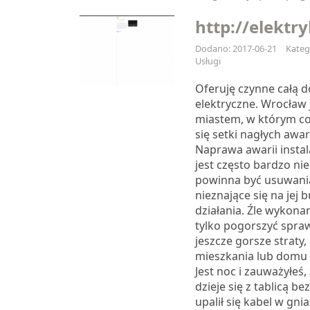
http://elektr
Dodano: 2017-06-21
Katego
Usługi
Oferuję czynne całą 
elektryczne. Wrocław
miastem, w którym co
się setki nagłych awarii
Naprawa awarii instala
jest często bardzo nie
powinna być usuwani
nieznające się na jej 
działania. Źle wykon
tylko pogorszyć spr
jeszcze gorsze straty,
mieszkania lub domu n
Jest noc i zauważyłeś,
dzieje się z tablicą b
upalił się kabel w gni