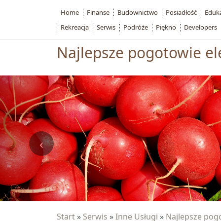
Home
Finanse
Budownictwo
Posiadłość
Eduk
Rekreacja
Serwis
Podróże
Piękno
Developers
Najlepsze pogotowie el
Start
»
Serwis
»
Inne Usługi
»
Najlepsze pog