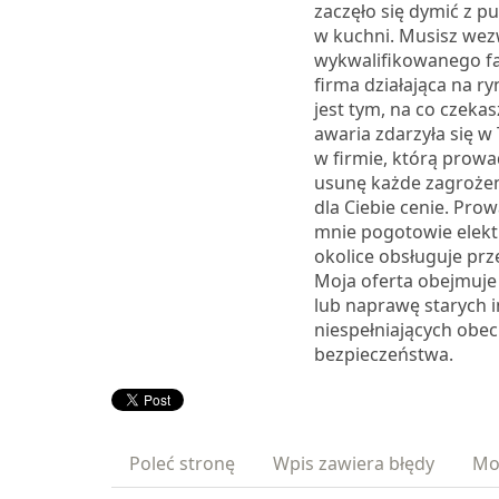
zaczęło się dymić z pu
w kuchni. Musisz we
wykwalifikowanego f
firma działająca na ry
jest tym, na co czeka
awaria zdarzyła się 
w firmie, którą prowa
usunę każde zagrożen
dla Ciebie cenie. Pro
mnie pogotowie elekt
okolice obsługuje prz
Moja oferta obejmuje
lub naprawę starych in
niespełniających obe
bezpieczeństwa.
Poleć stronę
Wpis zawiera błędy
Mo