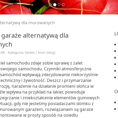
alternatywą dla murowanych
L
 garaże alternatywą dla
nych
-08
Kategoria: Serwis / Inne Usługi
ciel samochodu zdaje sobie sprawę z zalet
 swojego samochodu. Czynniki atmosferyczne
a samochód wpływają zdecydowanie niekorzystnie
techniczny i żywotność. Deszcz i przymarzanie
ozję, narażenie na działanie promieni słońca w
O
źle wpływa na przykład na lakier, powoduje
przegrzanie i zniekształcenie elementów gumowych
ytuacji, gdy nie jesteśmy posiadaczami domku z
 murowanym garażem, rozwiązaniem są garaże
montowane w prosty sposób na osiedlu