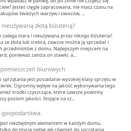
i wpadasz w panikę, bo po zimie nie czujesz się
ele? Jesteś cięgle zapracowana, nie masz czasu na
zakupów świeżych warzyw i owoców, ...
i nieużywaną złotą biżuterią?
zalega stara i nieużywana przez nikogo biżuteria?
na ze złota lub srebra, zawsze można ją sprzedać i
ch przedmiotów z domu. Najlepszym miejscem na
rd, ponieważ zaniża on stawki, a...
e pomieszczeń biurowych
sprzątania jest posiadanie wysokiej klasy sprzętu w
cierek. Ogromny wpływ na jakość wykonywania tego
wnież środki czyszczące, które zawsze powinny
y poziom jakości. Stojące na sz...
 gospodarstwa.
 jest niezbędnym elementem w każdym domu.
tylko do mycia siebie ale również do sprzątania