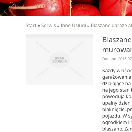
Start
»
Serwis
»
Inne Usługi
»
Blaszane garaże 
Blaszane
murowa
Dodano: 2015-07
Każdy właści
garażowania
działające n
na jego stan 
powodują kor
upalny dzień 
blaknięcie, 
pojazdu. W s
ogródkiem i
blaszane. Za