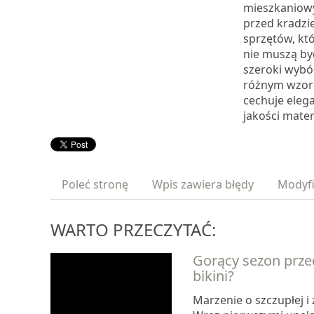
mieszkaniowy
przed kradzi
sprzętów, kt
nie muszą być
szeroki wybó
różnym wzore
cechuje elega
jakości mater
Poleć stronę
Wpis zawiera błędy
Modyfi
WARTO PRZECZYTAĆ:
Gorący sezon prze
bikini?
Marzenie o szczupłej i