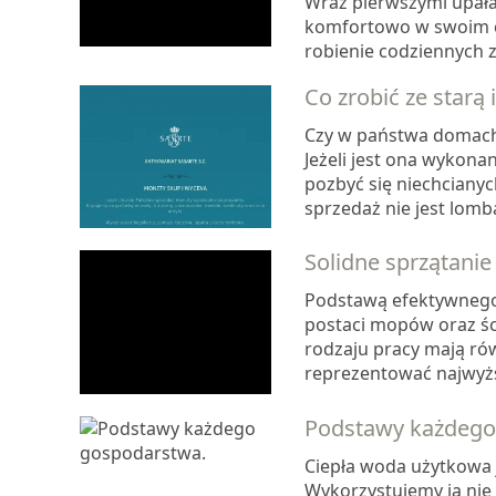
Wraz pierwszymi upałam
komfortowo w swoim ci
robienie codziennych 
Co zrobić ze starą 
Czy w państwa domach 
Jeżeli jest ona wykona
pozbyć się niechciany
sprzedaż nie jest lomba
Solidne sprzątani
Podstawą efektywnego 
postaci mopów oraz ś
rodzaju pracy mają ró
reprezentować najwyższ
Podstawy każdego
Ciepła woda użytkowa
Wykorzystujemy ją nie 