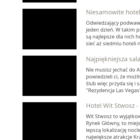
Niesamowite hotel
Odwiedzający podwawel
jeden dzień. W takim p
są najlepsze dla nich 
sieć aż siedmiu hoteli 
Najpiękniejsza sa
Nie musisz jechać do 
powiedzieli ci, że możl
ślub więc przyda się i 
"Rezydencja Las Vegas" 
Hotel Wit Stwosz -
Wit Stwosz to wyjątko
Rynek Główny, to miejs
lepszą lokalizację noc
największe atrakcje Kr