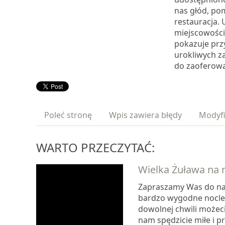
nas głód, po
restauracja. 
miejscowości
pokazuje prz
urokliwych z
do zaoferowan
Poleć stronę
Wpis zawiera błędy
Modyfi
WARTO PRZECZYTAĆ:
Wielka Żuława na 
Zapraszamy Was do na
bardzo wygodne noclegi
dowolnej chwili możeci
nam spędzicie miłe i pr