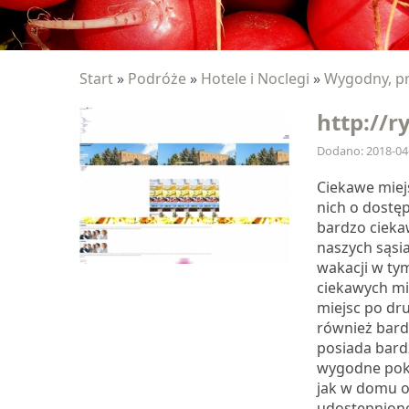
Start
»
Podróże
»
Hotele i Noclegi
»
Wygodny, pr
http://r
Dodano: 2018-04
Ciekawe miejs
nich o dostęp
bardzo cieka
naszych sąsia
wakacji w tym
ciekawych mie
miejsc po dru
również bard
posiada bardz
wygodne pokoj
jak w domu o
udostępniono