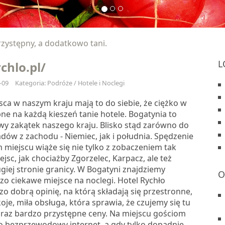
zystępny, a dodatkowo tani.
L
ychlo.pl/
-09
Kategoria: Podróże / Hotele i Noclegi
ca w naszym kraju mają to do siebie, że ciężko w
ne na każdą kieszeń tanie hotele. Bogatynia to
wy zakątek naszego kraju. Blisko stąd zarówno do
dów z zachodu - Niemiec, jak i południa. Spędzenie
 miejscu wiąże się nie tylko z zobaczeniem tak
jsc, jak chociażby Zgorzelec, Karpacz, ale też
giej stronie granicy. W Bogatyni znajdziemy
O
zo ciekawe miejsce na noclegi. Hotel Rychło
o dobrą opinię, na którą składają się przestronne,
e, miła obsługa, która sprawia, że czujemy się tu
raz bardzo przystępne ceny. Na miejscu gościom
 bezprzewodowy internet, a gdy tylko dopadnie