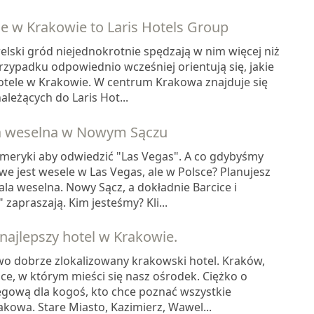
e w Krakowie to Laris Hotels Group
ski gród niejednokrotnie spędzają w nim więcej niż
rzypadku odpowiednio wcześniej orientują się, jakie
hotele w Krakowie. W centrum Krakowa znajduje się
należących do Laris Hot...
la weselna w Nowym Sączu
Ameryki aby odwiedzić "Las Vegas". A co gdybyśmy
iwe jest wesele w Las Vegas, ale w Polsce? Planujesz
sala weselna. Nowy Sącz, a dokładnie Barcice i
zapraszają. Kim jesteśmy? Kli...
 najlepszy hotel w Krakowie.
wo dobrze zlokalizowany krakowski hotel. Kraków,
ce, w którym mieści się nasz ośrodek. Ciężko o
legową dla kogoś, kto chce poznać wszystkie
akowa. Stare Miasto, Kazimierz, Wawel...