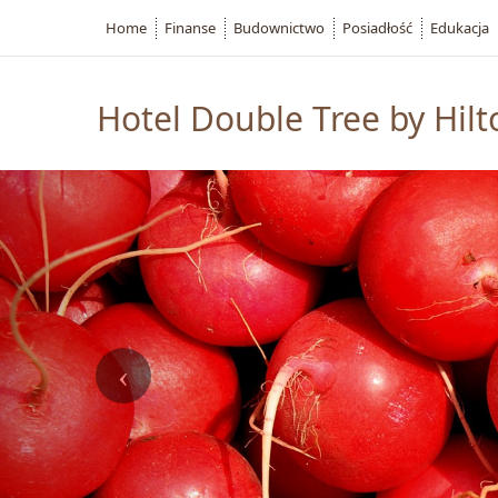
Home
Finanse
Budownictwo
Posiadłość
Edukacja
Hotel Double Tree by Hilt