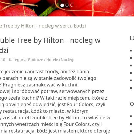
 Tree by Hilton - nocleg w sercu Łodzi
L
uble Tree by Hilton - nocleg w
dzi
-10
Kategoria: Podróże / Hotele i Noclegi
 jedzenie i ani fast foody, ani też dania
barach nie są w stanie zadowolić twojego
? Pragniesz zasmakować w kuchni
owej i spróbować potraw, serwowanych przez
go szefa kuchni? W taki razie miejscem, które z
O
ą powinieneś odwiedzić, jest Four Colors, czyli
y restauracja. Łódź to miasto, w którym
 został hotel Double Tree by Hilton. To właśnie w
nnych wnętrzach mieści się Four Colors, czyli
ia restauracja. Łódź jest miastem, które oferuje