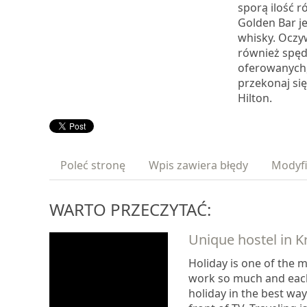
sporą ilość r
Golden Bar j
whisky. Oczy
również spęd
oferowanych,
przekonaj się
Hilton.
Poleć stronę
Wpis zawiera błędy
Modyfi
WARTO PRZECZYTAĆ:
Unique hostel in 
Holiday is one of the 
work so much and each 
holiday in the best way