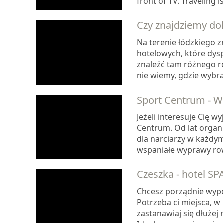
front of TV. Traveling i
Czy znajdziemy do
Na terenie łódzkiego 
hotelowych, które dy
znaleźć tam różnego ro
nie wiemy, gdzie wybra
Sport Centrum - Wy
Jeżeli interesuje Cię w
Centrum. Od lat organ
dla narciarzy w każdy
wspaniałe wyprawy row
Czeszka - hotel S
Chcesz porządnie wypoc
Potrzeba ci miejsca, w
zastanawiaj się dłużej