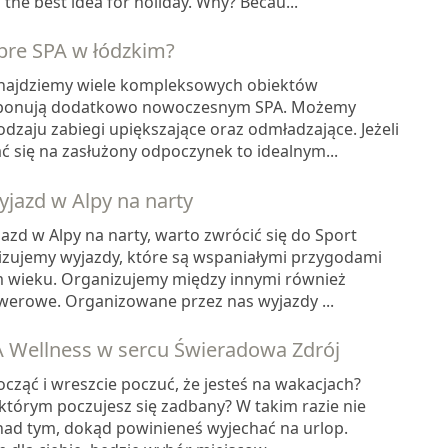
s the best idea for holiday. Why? Becau...
bre SPA w łódzkim?
znajdziemy wiele kompleksowych obiektów
sponują dodatkowo nowoczesnym SPA. Możemy
dzaju zabiegi upiększające oraz odmładzające. Jeżeli
ć się na zasłużony odpoczynek to idealnym...
jazd w Alpy na narty
yjazd w Alpy na narty, warto zwrócić się do Sport
izujemy wyjazdy, które są wspaniałymi przygodami
m wieku. Organizujemy między innymi również
erowe. Organizowane przez nas wyjazdy ...
PA Wellness w sercu Świeradowa Zdrój
ząć i wreszcie poczuć, że jesteś na wakacjach?
 którym poczujesz się zadbany? W takim razie nie
 nad tym, dokąd powinieneś wyjechać na urlop.