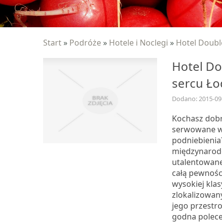
Start
»
Podróże
»
Hotele i Noclegi
»
Hotel Double
Hotel Do
sercu Ło
Dodano: 2015-09
Kochasz dobre
serwowane w 
podniebienia
międzynarod
utalentowane
całą pewności
wysokiej klas
zlokalizowany
jego przestro
godna polecen