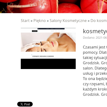
Start
»
Piękno
»
Salony Kosmetyczne
»
Do kosmet
kosmetyc
Dodano: 2021-06
Czasami jest
pomocy. Dlat
takiej sytuac
Grodzisk. Gro
salon. Dlateg
usług i przek
To ona będzi
czy rzęsami, 
każdym kroku
Grodzisk. Gr