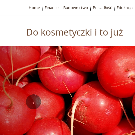
Home
Finanse
Budownictwo
Posiadłość
Edukacja
Do kosmetyczki i to już