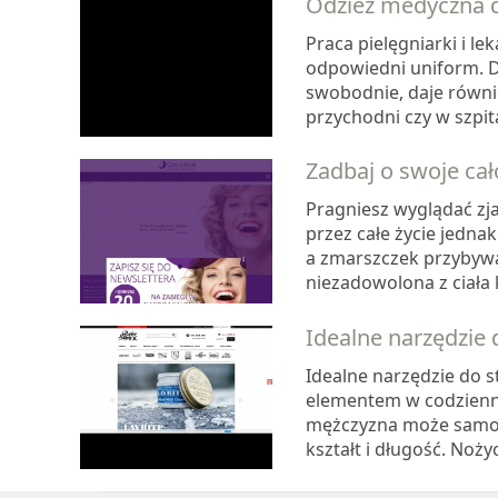
Odzież medyczna d
Praca pielęgniarki i 
odpowiedni uniform. Do
swobodnie, daje równi
przychodni czy w szpita
Zadbaj o swoje ca
Pragniesz wyglądać zj
przez całe życie jedna
a zmarszczek przybywa
niezadowolona z ciała 
Idealne narzędzie d
Idealne narzędzie do s
elementem w codziennej
mężczyzna może samodz
kształt i długość. Noż