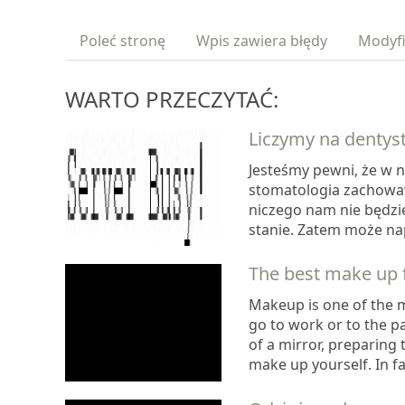
Poleć stronę
Wpis zawiera błędy
Modyfi
WARTO PRZECZYTAĆ:
Liczymy na dentys
Jesteśmy pewni, że w 
stomatologia zachowa
niczego nam nie będzi
stanie. Zatem może nap
The best make up f
Makeup is one of the 
go to work or to the pa
of a mirror, preparing t
make up yourself. In fa