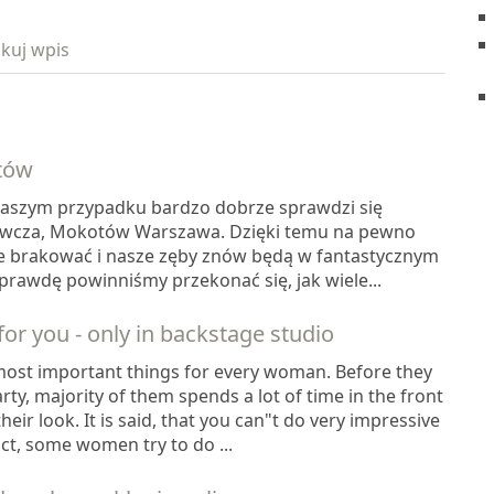
kuj wpis
tów
naszym przypadku bardzo dobrze sprawdzi się
wcza, Mokotów Warszawa. Dzięki temu na pewno
e brakować i nasze zęby znów będą w fantastycznym
rawdę powinniśmy przekonać się, jak wiele...
or you - only in backstage studio
most important things for every woman. Before they
rty, majority of them spends a lot of time in the front
heir look. It is said, that you can"t do very impressive
ct, some women try to do ...