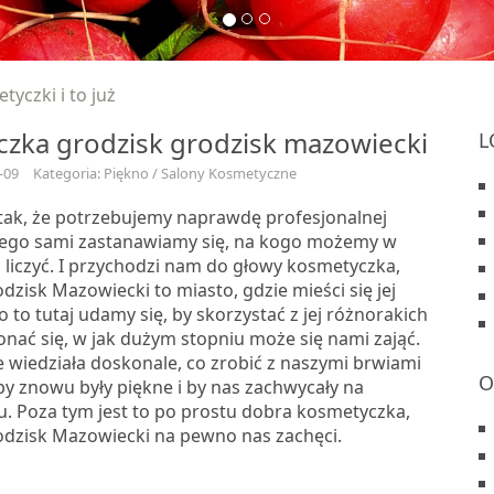
yczki i to już
zka grodzisk grodzisk mazowiecki
L
-09
Kategoria: Piękno / Salony Kosmetyczne
 tak, że potrzebujemy naprawdę profesjonalnej
ego sami zastanawiamy się, na kogo możemy w
ji liczyć. I przychodzi nam do głowy kosmetyczka,
dzisk Mazowiecki to miasto, gdzie mieści się jej
o to tutaj udamy się, by skorzystać z jej różnorakich
onać się, w jak dużym stopniu może się nami zająć.
e wiedziała doskonale, co zrobić z naszymi brwiami
O
by znowu były piękne i by nas zachwycały na
. Poza tym jest to po prostu dobra kosmetyczka,
odzisk Mazowiecki na pewno nas zachęci.