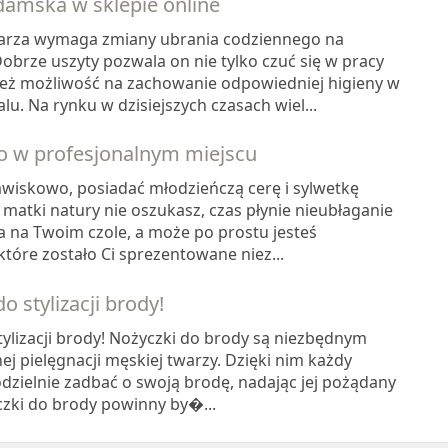
amska w sklepie online
lekarza wymaga zmiany ubrania codziennego na
brze uszyty pozwala on nie tylko czuć się w pracy
eż możliwość na zachowanie odpowiedniej higieny w
lu. Na rynku w dzisiejszych czasach wiel...
ło w profesjonalnym miejscu
awiskowo, posiadać młodzieńczą cerę i sylwetkę
k matki natury nie oszukasz, czas płynie nieubłaganie
 na Twoim czole, a może po prostu jesteś
które zostało Ci sprezentowane niez...
o stylizacji brody!
tylizacji brody! Nożyczki do brody są niezbędnym
 pielęgnacji męskiej twarzy. Dzięki nim każdy
ielnie zadbać o swoją brodę, nadając jej pożądany
yczki do brody powinny by�...