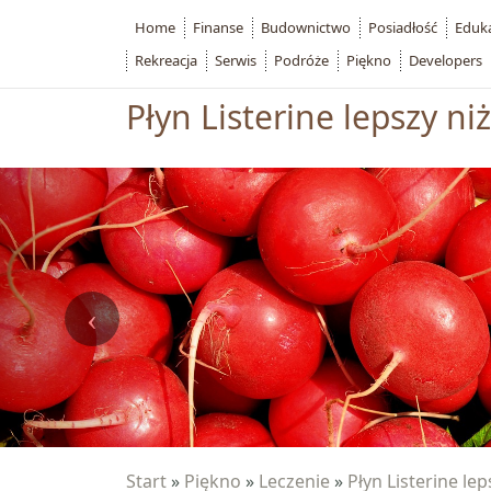
Home
Finanse
Budownictwo
Posiadłość
Eduk
Rekreacja
Serwis
Podróże
Piękno
Developers
Płyn Listerine lepszy n
Start
»
Piękno
»
Leczenie
»
Płyn Listerine le