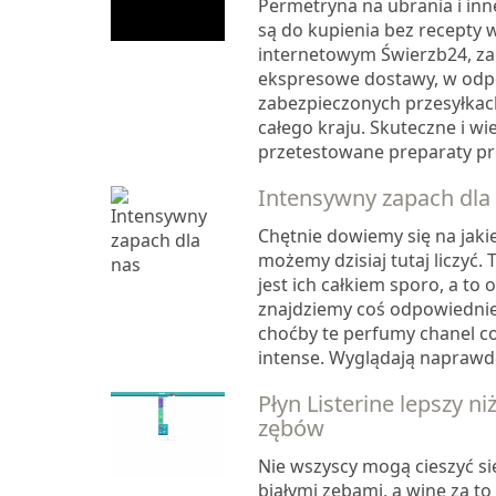
Permetryna na ubrania i inn
są do kupienia bez recepty w
internetowym Świerzb24, z
ekspresowe dostawy, w odp
zabezpieczonych przesyłkach
całego kraju. Skuteczne i wi
przetestowane preparaty p
Intensywny zapach dla
Chętnie dowiemy się na jaki
możemy dzisiaj tutaj liczyć. 
jest ich całkiem sporo, a to
znajdziemy coś odpowiednieg
choćby te perfumy chanel c
intense. Wyglądają naprawdę
Płyn Listerine lepszy ni
zębów
Nie wszyscy mogą cieszyć si
białymi zębami, a winę za to