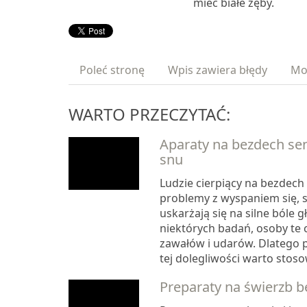
mieć białe zęby.
Poleć stronę
Wpis zawiera błędy
Mo
WARTO PRZECZYTAĆ:
Aparaty na bezdech se
snu
Ludzie cierpiący na bezdech
problemy z wyspaniem się, s
uskarżają się na silne bóle 
niektórych badań, osoby te 
zawałów i udarów. Dlatego 
tej dolegliwości warto stosow
Preparaty na świerzb b