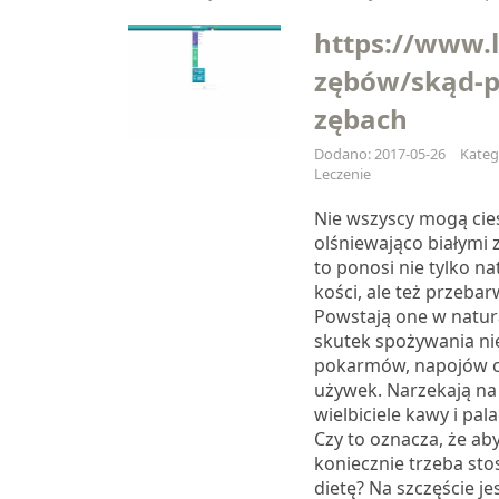
https://www.l
zębów/skąd-p
zębach
Dodano: 2017-05-26
Kateg
Leczenie
Nie wszyscy mogą cies
olśniewająco białymi 
to ponosi nie tylko na
kości, ale też przebar
Powstają one w natur
skutek spożywania ni
pokarmów, napojów c
używek. Narzekają na
wielbiciele kawy i pal
Czy to oznacza, że aby
koniecznie trzeba sto
dietę? Na szczęście je