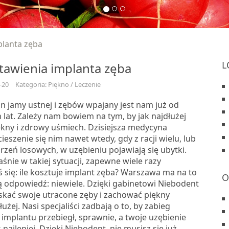
planta zęba
L
tawienia implanta zęba
-20
Kategoria: Piękno / Leczenie
an jamy ustnej i zębów wpajany jest nam już od
lat. Zależy nam bowiem na tym, by jak najdłużej
kny i zdrowy uśmiech. Dzisiejsza medycyna
cieszenie się nim nawet wtedy, gdy z racji wielu, lub
zeń losowych, w uzębieniu pojawiają się ubytki.
łaśnie w takiej sytuacji, zapewne wiele razy
 się: ile kosztuje implant zęba? Warszawa ma na to
O
 odpowiedź: niewiele. Dzięki gabinetowi Niebodent
kać swoje utracone zęby i zachować piękny
użej. Nasi specjaliści zadbają o to, by zabieg
implantu przebiegł, sprawnie, a twoje uzębienie
 najlepiej. Dzięki Niebodent, nie musisz się już