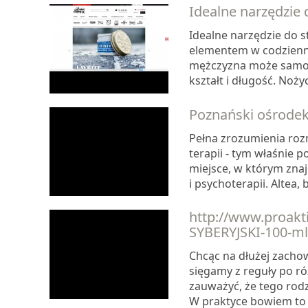
Idealne narzędzie d
Idealne narzędzie do s
elementem w codziennej
mężczyzna może samodz
kształt i długość. Noż
Poznański ośrodek 
Pełna zrozumienia rozm
terapii - tym właśnie 
miejsce, w którym zna
i psychoterapii. Altea,
http://www.proakt
SYBERYJSKI-100-ml
Chcąc na dłużej zachow
sięgamy z reguły po r
zauważyć, że tego rod
W praktyce bowiem to 