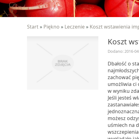
Start
»
Piękno
»
Leczenie
»
Koszt wstawienia im
Koszt ws
Dodano: 2016-04
Dbałość o st
najmłodszych 
zachować pię
umożliwia ci 
w wyniku zdar
Jeśli jesteś w
zastanawiałeś
jednoznaczną
możesz odzys
uśmiech na dł
wszczepienia 
wyglądało jak