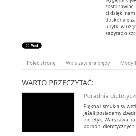
zastanawiać,
ci dzięki nam
doskonale za
ubytki w uzę
zapytać o sz
Poleć stronę
Wpis zawiera błędy
Modyfi
WARTO PRZECZYTAĆ:
Poradnia dietetyc
Piękna i smukła sylwet
Jeżeli posiadamy zbęd
dietetyk. Warszawa na 
poradni dietetycznych 