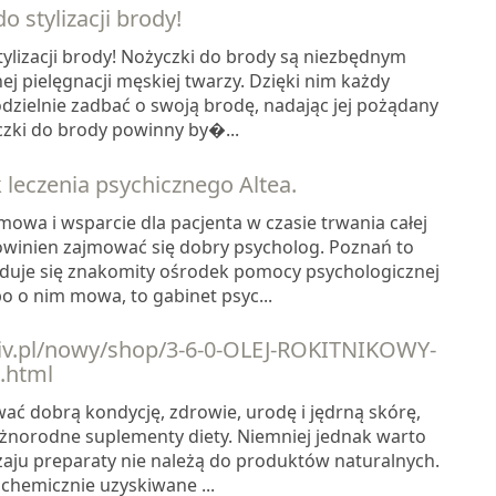
o stylizacji brody!
tylizacji brody! Nożyczki do brody są niezbędnym
 pielęgnacji męskiej twarzy. Dzięki nim każdy
ielnie zadbać o swoją brodę, nadając jej pożądany
yczki do brody powinny by�...
leczenia psychicznego Altea.
owa i wsparcie dla pacjenta w czasie trwania całej
powinien zajmować się dobry psycholog. Poznań to
jduje się znakomity ośrodek pomocy psychologicznej
 bo o nim mowa, to gabinet psyc...
iv.pl/nowy/shop/3-6-0-OLEJ-ROKITNIKOWY-
.html
ać dobrą kondycję, zdrowie, urodę i jędrną skórę,
óżnorodne suplementy diety. Niemniej jednak warto
zaju preparaty nie należą do produktów naturalnych.
chemicznie uzyskiwane ...