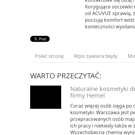
kontaktowe się tutaj 
Korygujące soczewki
od ACUVUE sprawią, ż
poczują komfort widz
konieczności wysilani
Poleć stronę
Wpis zawiera błędy
Mo
WARTO PRZECZYTAĆ:
Naturalne kosmetyki d
firmy Hemel
Coraz więcej osób sięga po 
kosmetyki. Warszawa jest p
przepracowanych osób mają
ich pracy i niekiedy także w
Wszechobecna chemia wynis