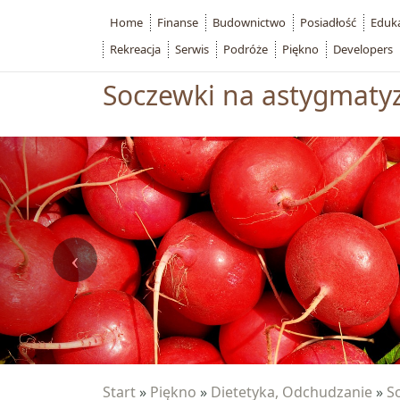
Home
Finanse
Budownictwo
Posiadłość
Eduk
Rekreacja
Serwis
Podróże
Piękno
Developers
Soczewki na astygmat
Start
»
Piękno
»
Dietetyka, Odchudzanie
»
S