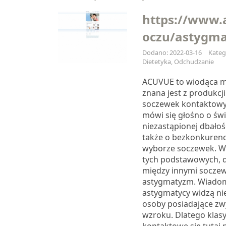
https://www.
oczu/astygm
Dodano: 2022-03-16
Kateg
Dietetyka, Odchudzanie
ACUVUE to wiodąca ma
znana jest z produkc
soczewek kontaktowyc
mówi się głośno o świe
niezastąpionej dbałośc
także o bezkonkurenc
wyborze soczewek. 
tych podstawowych, d
między innymi soczew
astygmatyzm. Wiadom
astygmatycy widzą nie
osoby posiadające zw
wzroku. Dlatego klasy