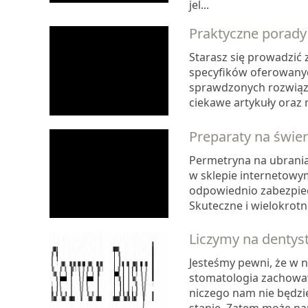
jel...
Praktyczne porady
Starasz się prowadzić z
specyfików oferowanych
sprawdzonych rozwiąza
ciekawe artykuły oraz
Preparaty na świer
Permetryna na ubrania 
w sklepie internetow
odpowiednio zabezpiecz
Skuteczne i wielokrot
Liczymy na dentys
Jesteśmy pewni, że w 
stomatologia zachowa
niczego nam nie będzi