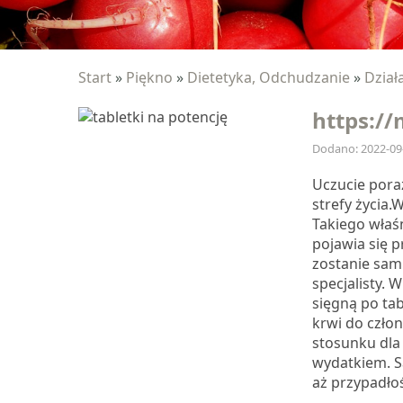
Start
»
Piękno
»
Dietetyka, Odchudzanie
»
Dział
https://
Dodano: 2022-09
Uczucie poraż
strefy życia.
Takiego właś
pojawia się 
zostanie sam
specjalisty.
sięgną po ta
krwi do czło
stosunku dla 
wydatkiem. S
aż przypadłoś