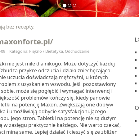
ają bez recepty.
L
maxonforte.pl/
-09
Kategoria: Piękno / Dietetyka, Odchudzanie
ki nie jest miłe dla nikogo. Może dotyczyć każdej
Wzbudza przykre odczucia i działa zniechęcająco.
nie uczucia doświadczają mężczyźni, u których
problem z uzyskaniem wzwodu. Jeśli pozostawiony
 sobie, może się pogłębić i wymagać interwencji
 Większość problemów kończy się, kiedy panowie
bletki na potencję Maxon. Zwiększają one dopływ
O
nka i umożliwiają odbycie satysfakcjonującego
obu jego stron. Tabletki na potencję nie są dużym
ą w zasięgu praktycznie każdego. Nie warto czekać,
ci miną same. Lepiej działać i cieszyć się ze zbliżeń