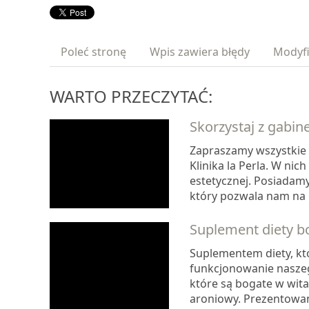
Poleć stronę
Wpis zawiera błędy
Modyfi
WARTO PRZECZYTAĆ:
Skorzystaj z gabin
Zapraszamy wszystkie 
Klinika la Perla. W ni
estetycznej. Posiadam
który pozwala nam na p
Suplement diety b
Suplementem diety, k
funkcjonowanie naszeg
które są bogate w wita
aroniowy. Prezentowan