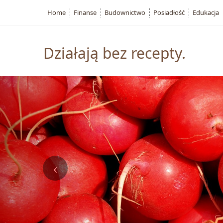
Home
Finanse
Budownictwo
Posiadłość
Edukacja
Działają bez recepty.