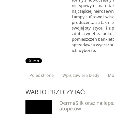
formy z nowoczesnymi
nietypowymi materia
najczęściej nierdzew
Lampy sufitowe i wis
producenta są tak ni
swojej stylistyce, iż
zdobią wnętrza pokoj
pomieszczeń bankiet
sprzedawca wyczerpu
ich wyborze.
Poleć stronę
Wpis zawiera błędy
Mo
WARTO PRZECZYTAĆ:
DermaSilk oraz najlepsz
atopików