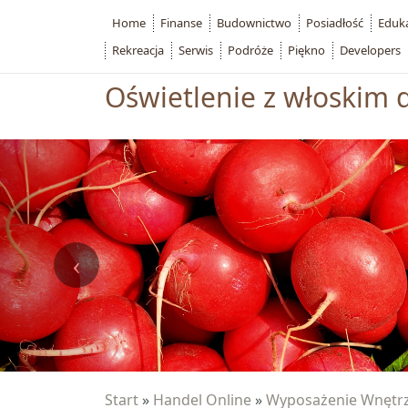
Home
Finanse
Budownictwo
Posiadłość
Eduk
Rekreacja
Serwis
Podróże
Piękno
Developers
Oświetlenie z włoskim 
Start
»
Handel Online
»
Wyposażenie Wnętr