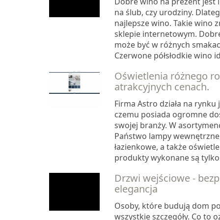
Dobre wino na prezent jest
na ślub, czy urodziny. Dlateg
najlepsze wino. Takie wino 
sklepie internetowym. Dobr
może być w różnych smakach
Czerwone półsłodkie wino ide
Oświetlenia różnego r
atrakcyjnych cenach.
Firma Astro działa na rynku ju
czemu posiada ogromne do
swojej branży. W asortymenc
Państwo lampy wewnętrzne,
łazienkowe, a także oświetle
produkty wykonane są tylko i
Drzwi wejściowe - bezp
elegancja
Osoby, które budują dom p
wszystkie szczegóły. Co to o