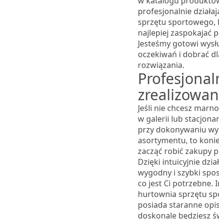
w katalogu produktów
profesjonalnie działa
sprzętu sportowego, k
najlepiej zaspokajać 
Jesteśmy gotowi wysł
oczekiwań i dobrać dl
rozwiązania.
Profesjonal
zrealizowa
Jeśli nie chcesz marn
w galerii lub stacjon
przy dokonywaniu w
asortymentu, to koni
zacząć robić zakupy p
Dzięki intuicyjnie dzia
wygodny i szybki spo
co jest Ci potrzebne.
hurtownia sprzętu s
posiada staranne opis
doskonale będziesz ś