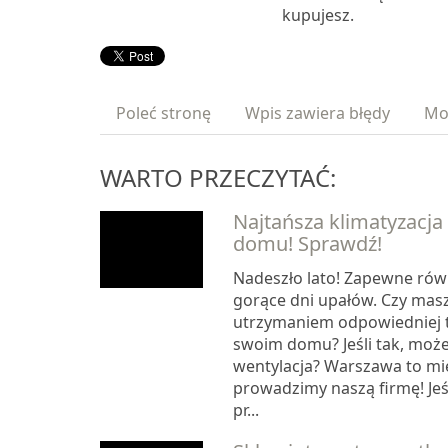
kupujesz.
Poleć stronę
Wpis zawiera błędy
Mo
WARTO PRZECZYTAĆ:
Najtańsza klimatyzacja
domu! Sprawdź!
Nadeszło lato! Zapewne równ
gorące dni upałów. Czy mas
utrzymaniem odpowiedniej 
swoim domu? Jeśli tak, może 
wentylacja? Warszawa to mie
prowadzimy naszą firmę! Jeś
pr...