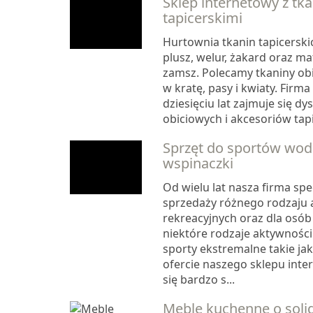
Sklep internetowy z tk
tapicerskimi
Hurtownia tkanin tapicerski
plusz, welur, żakard oraz mat
zamsz. Polecamy tkaniny obi
w kratę, pasy i kwiaty. Firm
dziesięciu lat zajmuje się d
obiciowych i akcesoriów tapic
Sprzęt do sportów wod
wspinaczki
Od wielu lat nasza firma spec
sprzedaży różnego rodzaju 
rekreacyjnych oraz dla osób
niektóre rodzaje aktywności 
sporty ekstremalne takie ja
ofercie naszego sklepu int
się bardzo s...
Meble kuchenne o solid