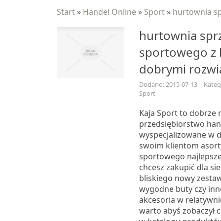
Start
»
Handel Online
»
Sport
»
hurtownia s
hurtownia spr
sportowego z 
dobrymi rozwi
Dodano: 2015-07-13
Kateg
Sport
Kaja Sport to dobrze r
przedsiębiorstwo hand
wyspecjalizowane w d
swoim klientom asor
sportowego najlepszeg
chcesz zakupić dla si
bliskiego nowy zestaw
wygodne buty czy inn
akcesoria w relatywnie
warto abyś zobaczył 