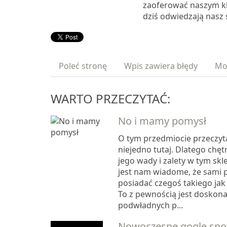
zaoferować naszym kl
dziś odwiedzają nasz 
Poleć stronę
Wpis zawiera błędy
Mo
WARTO PRZECZYTAĆ:
No i mamy pomysł
O tym przedmiocie przeczy
niejedno tutaj. Dlatego chę
jego wady i zalety w tym skl
jest nam wiadome, że sami
posiadać czegoś takiego jak i
To z pewnością jest doskona
podwładnych p...
Nowoczesne gogle sn