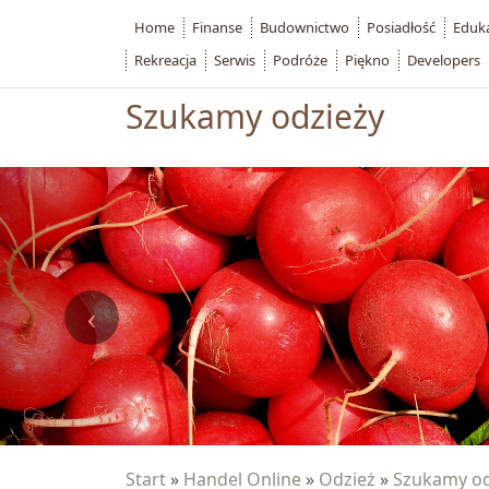
Home
Finanse
Budownictwo
Posiadłość
Eduk
Rekreacja
Serwis
Podróże
Piękno
Developers
Szukamy odzieży
Start
»
Handel Online
»
Odzież
»
Szukamy od