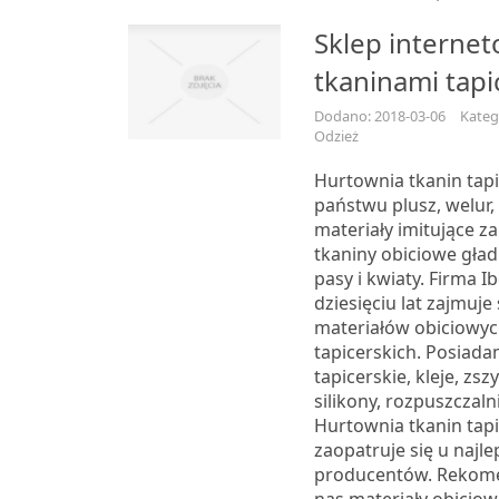
Sklep internet
tkaninami tapi
Dodano: 2018-03-06
Kateg
Odzież
Hurtownia tkanin tapi
państwu plusz, welur,
materiały imitujące z
tkaniny obiciowe gład
pasy i kwiaty. Firma I
dziesięciu lat zajmuje
materiałów obiciowyc
tapicerskich. Posiad
tapicerskie, kleje, zsz
silikony, rozpuszczalnik
Hurtownia tkanin tapi
zaopatruje się u najl
producentów. Rekom