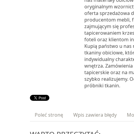
nas materiały obiciow
oryginalnym wzornic
oferta sprzedażowa 
producentom mebli,
zajmującym się profes
tapicerowaniem krzese
foteli oraz klientom 
Kupią państwo u nas 
tkaniny obiciowe, któ
indywidualny charakte
wnętrza. Zamówienia 
tapicerskie oraz na m
szybko realizujemy. 
próbniki tkanin.
Poleć stronę
Wpis zawiera błędy
Mo