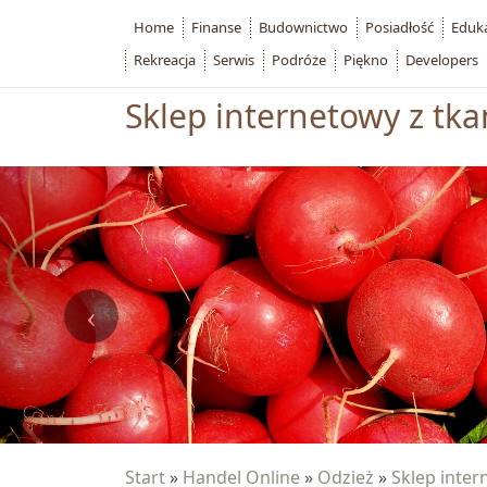
Home
Finanse
Budownictwo
Posiadłość
Eduk
Rekreacja
Serwis
Podróże
Piękno
Developers
Sklep internetowy z tka
Start
»
Handel Online
»
Odzież
»
Sklep inter