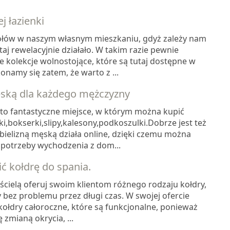
 łazienki
ółów w naszym własnym mieszkaniu, gdyż zależy nam
taj rewelacyjnie działało. W takim razie pewnie
e kolekcje wolnostojące, które są tutaj dostępne w
onamy się zatem, że warto z ...
męską dla każdego mężczyzny
 to fantastyczne miejsce, w którym można kupić
i,bokserki,slipy,kalesony,podkoszulki.Dobrze jest też
bielizną męską działa online, dzięki czemu można
potrzeby wychodzenia z dom...
ć kołdrę do spania.
ścielą oferuj swoim klientom różnego rodzaju kołdry,
 bez problemu przez długi czas. W swojej ofercie
kołdry całoroczne, które są funkcjonalne, ponieważ
zmianą okrycia, ...