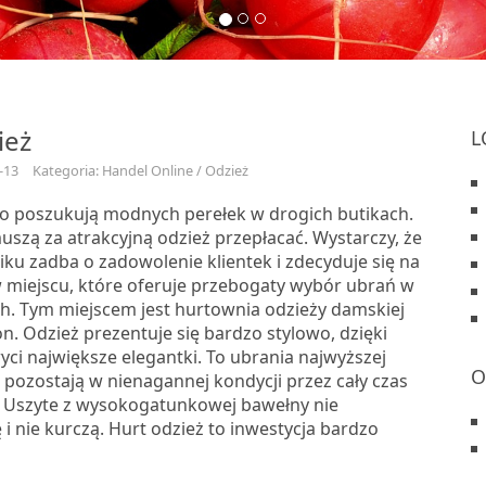
ież
L
-13
Kategoria: Handel Online / Odzież
to poszukują modnych perełek w drogich butikach.
uszą za atrakcyjną odzież przepłacać. Wystarczy, że
tiku zadba o zadowolenie klientek i zdecyduje się na
w miejscu, które oferuje przebogaty wybór ubrań w
ch. Tym miejscem jest hurtownia odzieży damskiej
. Odzież prezentuje się bardzo stylowo, dzięki
ci największe elegantki. To ubrania najwyższej
O
e pozostają w nienagannej kondycji przez cały czas
 Uszyte z wysokogatunkowej bawełny nie
ę i nie kurczą. Hurt odzież to inwestycja bardzo