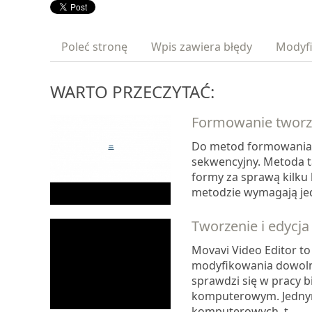
Poleć stronę
Wpis zawiera błędy
Modyfi
WARTO PRZECZYTAĆ:
Formowanie tworz
Do metod formowania 
sekwencyjny. Metoda t
formy za sprawą kilku 
metodzie wymagają jed
Tworzenie i edycj
Movavi Video Editor t
modyfikowania dowolny
sprawdzi się w pracy 
komputerowym. Jedny
komputerowych, t...