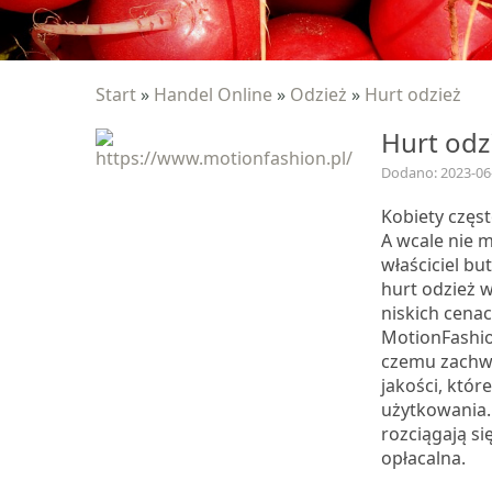
Start
»
Handel Online
»
Odzież
»
Hurt odzież
Hurt odz
Dodano: 2023-06
Kobiety częs
A wcale nie m
właściciel bu
hurt odzież 
niskich cena
MotionFashion
czemu zachwy
jakości, któr
użytkowania.
rozciągają si
opłacalna.